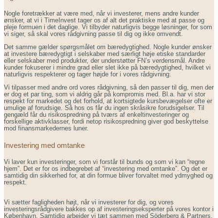
Nogle foretrækker at være med, når vi investerer, mens andre kunder
ønsker, at vi i TimeInvest tager os af alt det praktiske med at passe og
pleje formuen i det daglige. Vi tilbyder naturligvis begge løsninger, for som
vi siger, så skal vores rådgivning passe til dig og ikke omvendt.
Det samme gælder spørgsmålet om bæredygtighed. Nogle kunder ønsker
at investere bæredygtigt i selskaber med særligt høje etiske standarder
eller selskaber med produkter, der understøtter FN’s verdensmål. Andre
kunder fokuserer i mindre grad eller slet ikke på bæredygtighed, hvilket vi
naturligvis respekterer og tager højde for i vores rådgivning.
Vi tilpasser med andre ord vores rådgivning, så den passer til dig, men der
er dog et par ting, som vi aldrig går på kompromis med. Bl.a. har vi stor
respekt for markedet og det forhold, at kortsigtede kursbevægelser ofte er
umulige af forudsige. Så hos os får du ingen skråsikre forudsigelser. Til
gengæld får du risikospredning på tværs af enkeltinvesteringer og
forskellige aktivklasser, fordi netop risikospredning giver god beskyttelse
mod finansmarkedernes luner.
Investering med omtanke
Vi laver kun investeringer, som vi forstår til bunds og som vi kan “regne
hjem”. Det er for os indbegrebet af “investering med omtanke”. Og det er
samtidig din sikkerhed for, at din formue bliver forvaltet med ydmyghed og
respekt.
Vi sætter fagligheden højt, når vi investerer for dig, og vores
investeringsrådgivere bakkes op af investeringseksperter på vores kontor i
København. Samtidig arbejder vi tæt sammen med Söderberg & Partners,