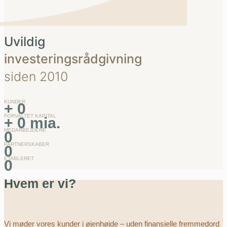
Uvildig
investeringsrådgivning
siden 2010
KUNDER
+
0
FORVALTET KAPITAL
+
0
mia.
MEDARBEJDERE
0
PARTNERSKABER
0
ETABLERET
0
Hvem er vi?
Vi møder vores kunder i øjenhøjde – uden finansielle fremmedord