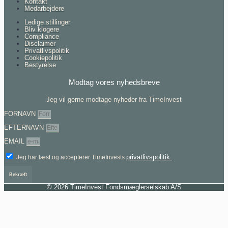
Kontakt
Medarbejdere
Ledige stillinger
Bliv klogere
Compliance
Disclaimer
Privatlivspolitik
Cookiepolitik
Bestyrelse
Modtag vores nyhedsbreve
Jeg vil gerne modtage nyheder fra TimeInvest
FORNAVN
EFTERNAVN
EMAIL
privatlivspolitik.
Jeg har læst og accepterer TimeInvests
Bekræft
© 2026 TimeInvest Fondsmæglerselskab A/S