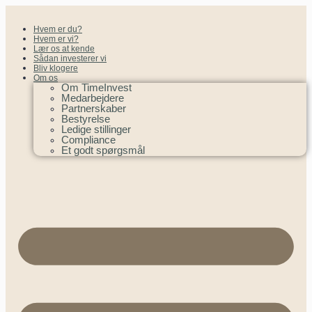
Hvem er du?
Hvem er vi?
Lær os at kende
Sådan investerer vi
Bliv klogere
Om os
Om TimeInvest
Medarbejdere
Partnerskaber
Bestyrelse
Ledige stillinger
Compliance
Et godt spørgsmål