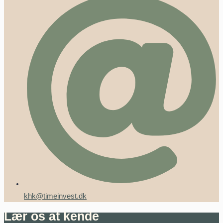
khk@timeinvest.dk
Lær os at kende