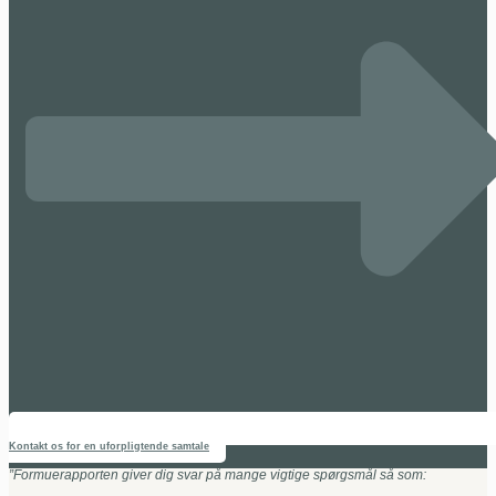
Kontakt os for en uforpligtende samtale
”Formuerapporten giver dig svar på mange vigtige spørgsmål så som: