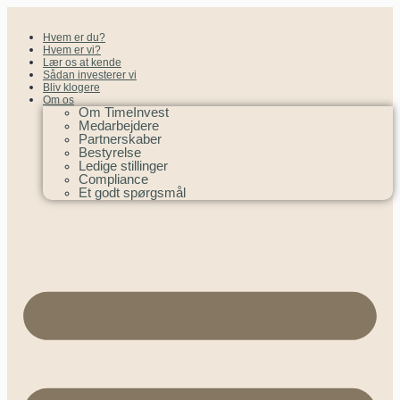
Hvem er du?
Hvem er vi?
Lær os at kende
Sådan investerer vi
Bliv klogere
Om os
Om TimeInvest
Medarbejdere
Partnerskaber
Bestyrelse
Ledige stillinger
Compliance
Et godt spørgsmål