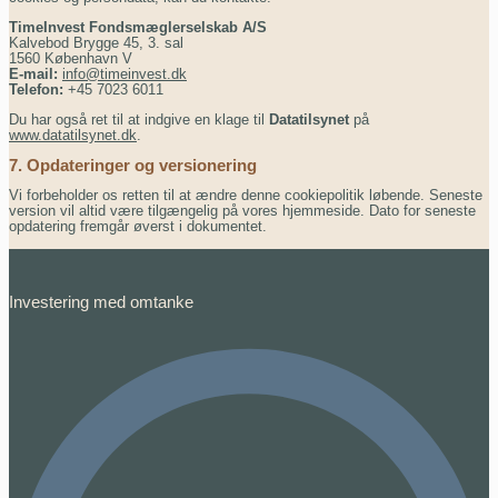
TimeInvest Fondsmæglerselskab A/S
Kalvebod Brygge 45, 3. sal
1560 København V
E-mail:
info@timeinvest.dk
Telefon:
+45 7023 6011
Du har også ret til at indgive en klage til
Datatilsynet
på
www.datatilsynet.dk
.
7. Opdateringer og versionering
Vi forbeholder os retten til at ændre denne cookiepolitik løbende. Seneste
version vil altid være tilgængelig på vores hjemmeside. Dato for seneste
opdatering fremgår øverst i dokumentet.
Investering med omtanke