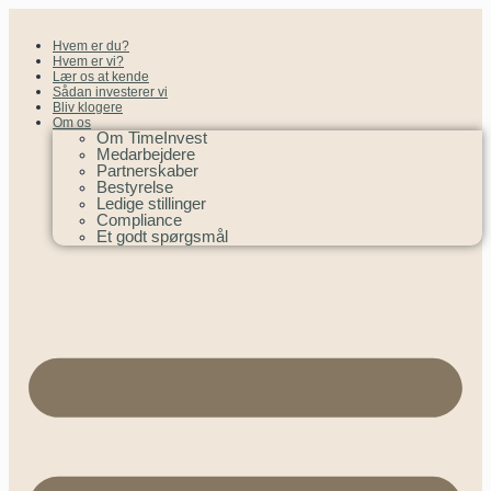
Hvem er du?
Hvem er vi?
Lær os at kende
Sådan investerer vi
Bliv klogere
Om os
Om TimeInvest
Medarbejdere
Partnerskaber
Bestyrelse
Ledige stillinger
Compliance
Et godt spørgsmål