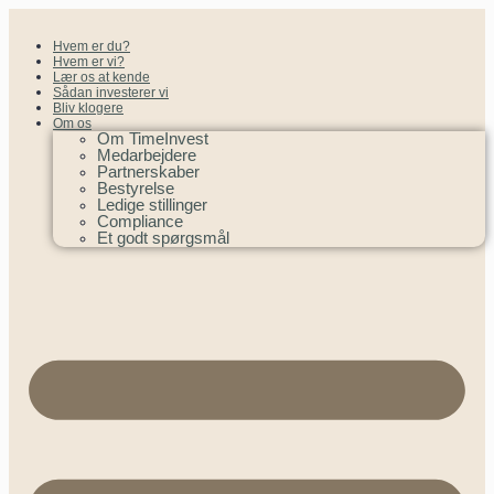
Hvem er du?
Hvem er vi?
Lær os at kende
Sådan investerer vi
Bliv klogere
Om os
Om TimeInvest
Medarbejdere
Partnerskaber
Bestyrelse
Ledige stillinger
Compliance
Et godt spørgsmål