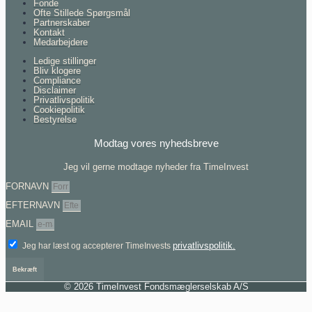
Fonde
Ofte Stillede Spørgsmål
Partnerskaber
Kontakt
Medarbejdere
Ledige stillinger
Bliv klogere
Compliance
Disclaimer
Privatlivspolitik
Cookiepolitik
Bestyrelse
Modtag vores nyhedsbreve
Jeg vil gerne modtage nyheder fra TimeInvest
FORNAVN
EFTERNAVN
EMAIL
privatlivspolitik.
Jeg har læst og accepterer TimeInvests
Bekræft
© 2026 TimeInvest Fondsmæglerselskab A/S