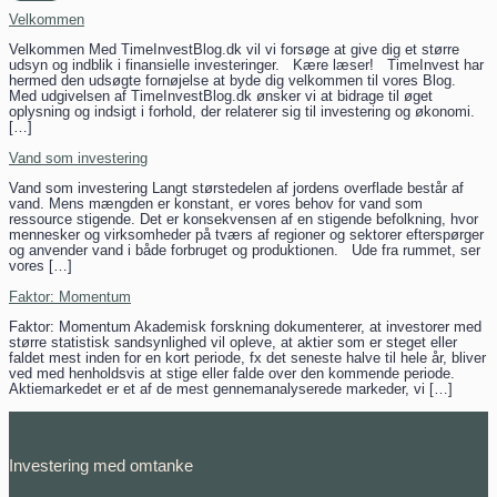
Velkommen
Velkommen Med TimeInvestBlog.dk vil vi forsøge at give dig et større
udsyn og indblik i finansielle investeringer. Kære læser! TimeInvest har
hermed den udsøgte fornøjelse at byde dig velkommen til vores Blog.
Med udgivelsen af TimeInvestBlog.dk ønsker vi at bidrage til øget
oplysning og indsigt i forhold, der relaterer sig til investering og økonomi.
[…]
Vand som investering
Vand som investering Langt størstedelen af jordens overflade består af
vand. Mens mængden er konstant, er vores behov for vand som
ressource stigende. Det er konsekvensen af en stigende befolkning, hvor
mennesker og virksomheder på tværs af regioner og sektorer efterspørger
og anvender vand i både forbruget og produktionen. Ude fra rummet, ser
vores […]
Faktor: Momentum
Faktor: Momentum Akademisk forskning dokumenterer, at investorer med
større statistisk sandsynlighed vil opleve, at aktier som er steget eller
faldet mest inden for en kort periode, fx det seneste halve til hele år, bliver
ved med henholdsvis at stige eller falde over den kommende periode.
Aktiemarkedet er et af de mest gennemanalyserede markeder, vi […]
Investering med omtanke