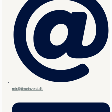
mir@timeinvest.dk