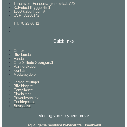
Timeinvest Fondsmæglerselskab A/S
Kalvebod Brygge 45 3
1560 København V
CVR: 33250142
Tlf. 70 23 60 11
Quick links
Om os
Bliv kunde
Fonde
Ofte Stillede Spørgsmål
Partnerskaber
Kontakt
Medarbejdere
Ledige stillinger
Bliv klogere
Compliance
Disclaimer
Privatlivspolitik
Cookiepolitik
Bestyrelse
Modtag vores nyhedsbreve
Jeg vil gerne modtage nyheder fra TimeInvest