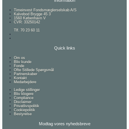
Information
Timeinvest Fondsmæglerselskab A/S
Kalvebod Brygge 45 3
1560 København V
CVR: 33250142
Tlf. 70 23 60 11
Quick links
Om os
Bliv kunde
Fonde
Ofte Stillede Spørgsmål
Partnerskaber
Kontakt
Medarbejdere
Ledige stillinger
Bliv klogere
Compliance
Disclaimer
Privatlivspolitik
Cookiepolitik
Bestyrelse
Modtag vores nyhedsbreve