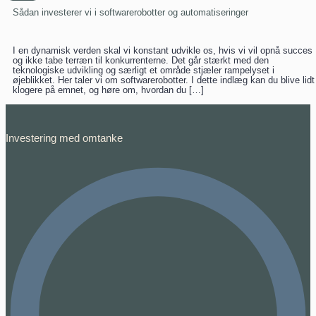
Sådan investerer vi i softwarerobotter og automatiseringer
I en dynamisk verden skal vi konstant udvikle os, hvis vi vil opnå succes
og ikke tabe terræn til konkurrenterne. Det går stærkt med den
teknologiske udvikling og særligt et område stjæler rampelyset i
øjeblikket. Her taler vi om softwarerobotter. I dette indlæg kan du blive lidt
klogere på emnet, og høre om, hvordan du […]
Investering med omtanke