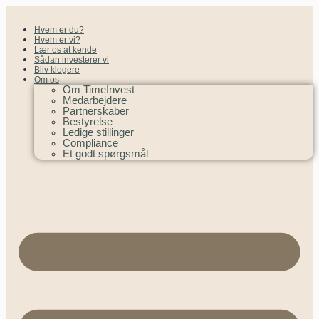
Hvem er du?
Hvem er vi?
Lær os at kende
Sådan investerer vi
Bliv klogere
Om os
Om TimeInvest
Medarbejdere
Partnerskaber
Bestyrelse
Ledige stillinger
Compliance
Et godt spørgsmål