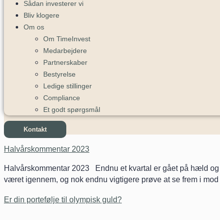
Sådan investerer vi
Bliv klogere
Om os
Om TimeInvest
Medarbejdere
Partnerskaber
Bestyrelse
Ledige stillinger
Compliance
Et godt spørgsmål
Kontakt
Halvårskommentar 2023
Halvårskommentar 2023 Endnu et kvartal er gået på hæld og selvo
været igennem, og nok endnu vigtigere prøve at se frem i mod
Er din portefølje til olympisk guld?