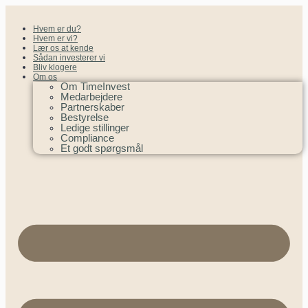
Hvem er du?
Hvem er vi?
Lær os at kende
Sådan investerer vi
Bliv klogere
Om os
Om TimeInvest
Medarbejdere
Partnerskaber
Bestyrelse
Ledige stillinger
Compliance
Et godt spørgsmål