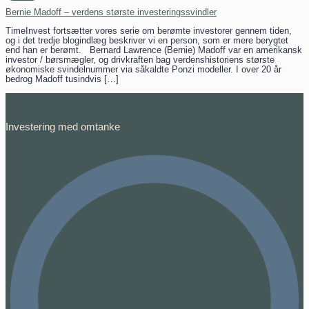
Bernie Madoff – verdens største investeringssvindler
TimeInvest fortsætter vores serie om berømte investorer gennem tiden,
og i det tredje blogindlæg beskriver vi en person, som er mere berygtet
end han er berømt. Bernard Lawrence (Bernie) Madoff var en amerikansk
investor / børsmægler, og drivkraften bag verdenshistoriens største
økonomiske svindelnummer via såkaldte Ponzi modeller. I over 20 år
bedrog Madoff tusindvis […]
Investering med omtanke