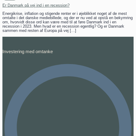
Er Danmark på vej ind i en recession?
Energikrise, inflation og stigende renter er i øjeblikket noget af de mest
omtalte i det danske mediebillede, og der er nu ved at opstå en bekymring
om, hvorvidt disse ord kan være med til at føre Danmark ind i en
recession i 2023. Men hvad er en recession egentlig? Og er Danmark
sammen med resten af Europa på vej […]
Investering med omtanke