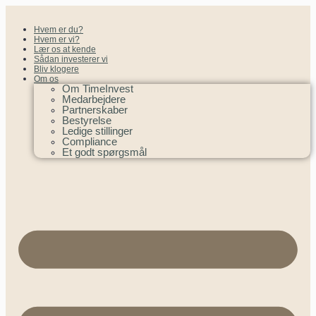
Hvem er du?
Hvem er vi?
Lær os at kende
Sådan investerer vi
Bliv klogere
Om os
Om TimeInvest
Medarbejdere
Partnerskaber
Bestyrelse
Ledige stillinger
Compliance
Et godt spørgsmål