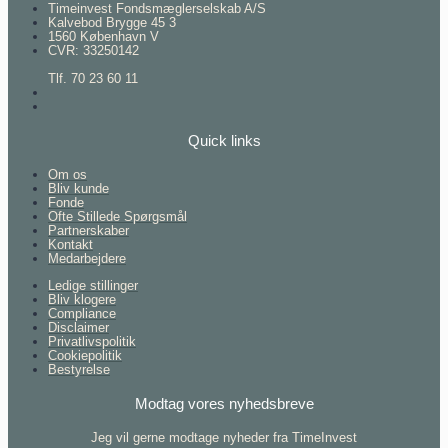
Timeinvest Fondsmæglerselskab A/S
Kalvebod Brygge 45 3
1560 København V
CVR: 33250142
Tlf. 70 23 60 11
Quick links
Om os
Bliv kunde
Fonde
Ofte Stillede Spørgsmål
Partnerskaber
Kontakt
Medarbejdere
Ledige stillinger
Bliv klogere
Compliance
Disclaimer
Privatlivspolitik
Cookiepolitik
Bestyrelse
Modtag vores nyhedsbreve
Jeg vil gerne modtage nyheder fra TimeInvest