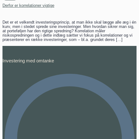
Derfor er korrelationer vigtige
Det er et velkendt investeringsprincip, at man ikke skal lægge alle æg i én
kurv, men i stedet sprede sine investeringer. Men hvordan sikrer man sig,
at porteføljen har den rigtige spredning? Korrelation måler
risikospredningen og i dette indlæg sætter vi fokus på korrelationer og vi
præsenterer en række investeringer, som – bl.a. grundet deres […]
Investering med omtanke