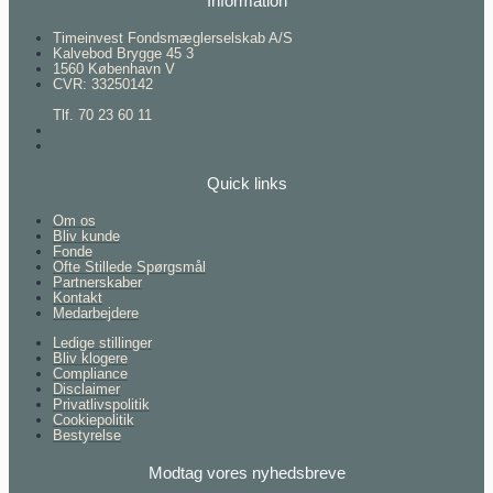
Information
Timeinvest Fondsmæglerselskab A/S
Kalvebod Brygge 45 3
1560 København V
CVR: 33250142
Tlf. 70 23 60 11
Quick links
Om os
Bliv kunde
Fonde
Ofte Stillede Spørgsmål
Partnerskaber
Kontakt
Medarbejdere
Ledige stillinger
Bliv klogere
Compliance
Disclaimer
Privatlivspolitik
Cookiepolitik
Bestyrelse
Modtag vores nyhedsbreve