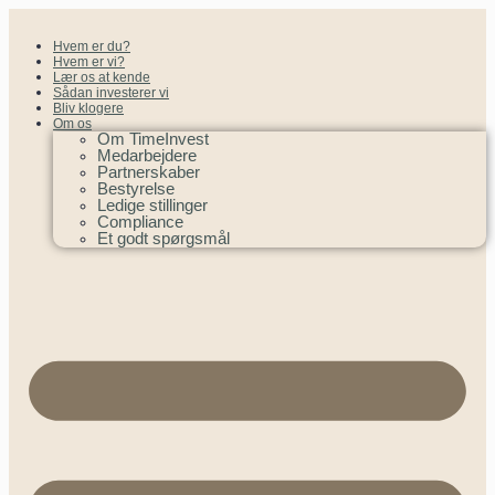
Hvem er du?
Hvem er vi?
Lær os at kende
Sådan investerer vi
Bliv klogere
Om os
Om TimeInvest
Medarbejdere
Partnerskaber
Bestyrelse
Ledige stillinger
Compliance
Et godt spørgsmål