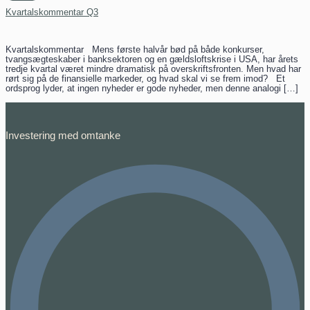
Kvartalskommentar Q3
Kvartalskommentar Mens første halvår bød på både konkurser,
tvangsægteskaber i banksektoren og en gældsloftskrise i USA, har årets
tredje kvartal været mindre dramatisk på overskriftsfronten. Men hvad har
rørt sig på de finansielle markeder, og hvad skal vi se frem imod? Et
ordsprog lyder, at ingen nyheder er gode nyheder, men denne analogi […]
Investering med omtanke