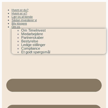
Hvem er du?
Hvem er vi?
Lær os at kende
Sådan investerer vi
Bliv klogere
Om os
Om TimeInvest
Medarbejdere
Partnerskaber
Bestyrelse
Ledige stillinger
Compliance
Et godt spørgsmål