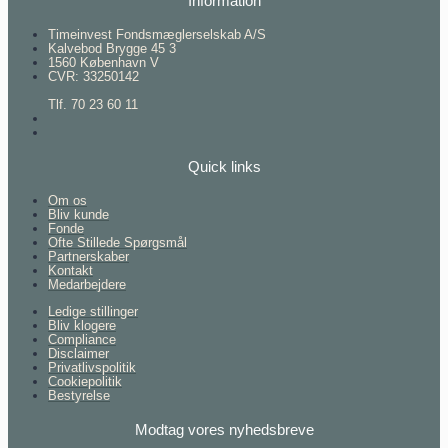
Information
Timeinvest Fondsmæglerselskab A/S
Kalvebod Brygge 45 3
1560 København V
CVR: 33250142
Tlf. 70 23 60 11
Quick links
Om os
Bliv kunde
Fonde
Ofte Stillede Spørgsmål
Partnerskaber
Kontakt
Medarbejdere
Ledige stillinger
Bliv klogere
Compliance
Disclaimer
Privatlivspolitik
Cookiepolitik
Bestyrelse
Modtag vores nyhedsbreve