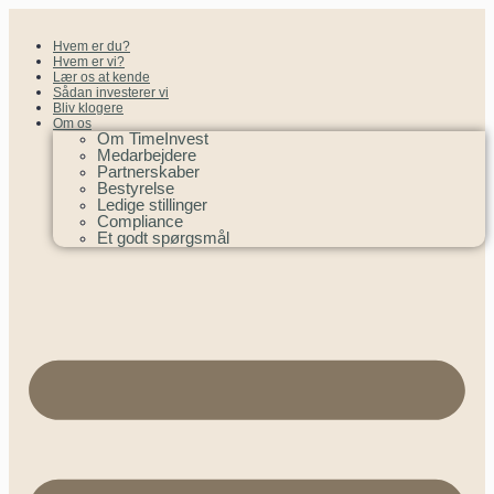
Hvem er du?
Hvem er vi?
Lær os at kende
Sådan investerer vi
Bliv klogere
Om os
Om TimeInvest
Medarbejdere
Partnerskaber
Bestyrelse
Ledige stillinger
Compliance
Et godt spørgsmål