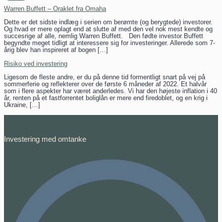
Warren Buffett – Oraklet fra Omaha
Dette er det sidste indlæg i serien om berømte (og berygtede) investorer.
Og hvad er mere oplagt end at slutte af med den vel nok mest kendte og
succesrige af alle, nemlig Warren Buffett. Den fødte investor Buffett
begyndte meget tidligt at interessere sig for investeringer. Allerede som 7-
årig blev han inspireret af bogen […]
Risiko ved investering
Ligesom de fleste andre, er du på denne tid formentligt snart på vej på
sommerferie og reflekterer over de første 6 måneder af 2022. Et halvår
som i flere aspekter har været anderledes. Vi har den højeste inflation i 40
år, renten på et fastforrentet boliglån er mere end firedoblet, og en krig i
Ukraine, […]
Investering med omtanke