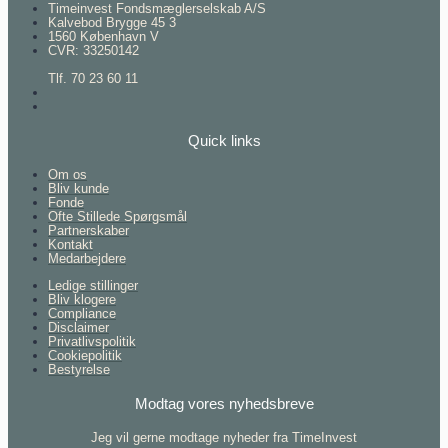
Timeinvest Fondsmæglerselskab A/S
Kalvebod Brygge 45 3
1560 København V
CVR: 33250142
Tlf. 70 23 60 11
Quick links
Om os
Bliv kunde
Fonde
Ofte Stillede Spørgsmål
Partnerskaber
Kontakt
Medarbejdere
Ledige stillinger
Bliv klogere
Compliance
Disclaimer
Privatlivspolitik
Cookiepolitik
Bestyrelse
Modtag vores nyhedsbreve
Jeg vil gerne modtage nyheder fra TimeInvest