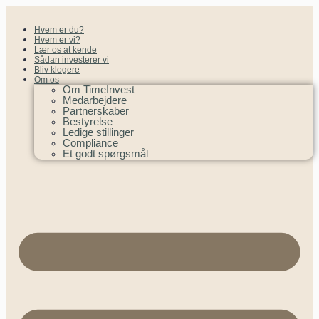
Hvem er du?
Hvem er vi?
Lær os at kende
Sådan investerer vi
Bliv klogere
Om os
Om TimeInvest
Medarbejdere
Partnerskaber
Bestyrelse
Ledige stillinger
Compliance
Et godt spørgsmål