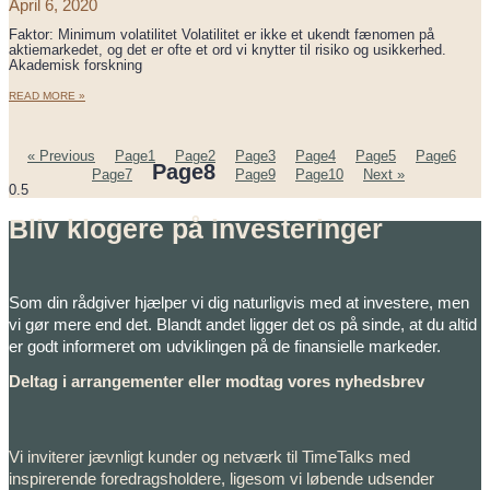
April 6, 2020
Faktor: Minimum volatilitet Volatilitet er ikke et ukendt fænomen på
aktiemarkedet, og det er ofte et ord vi knytter til risiko og usikkerhed.
Akademisk forskning
READ MORE »
« Previous
Page
1
Page
2
Page
3
Page
4
Page
5
Page
6
Page
8
Page
7
Page
9
Page
10
Next »
Bliv klogere på investeringer
Som din rådgiver hjælper vi dig naturligvis med at investere, men
vi gør mere end det. Blandt andet ligger det os på sinde, at du altid
er godt informeret om udviklingen på de finansielle markeder.
Deltag i arrangementer eller modtag vores nyhedsbrev
Vi inviterer jævnligt kunder og netværk til TimeTalks med
inspirerende foredragsholdere, ligesom vi løbende udsender