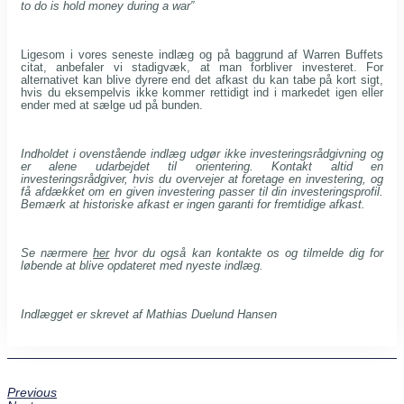
to do is hold money during a war”
Ligesom i vores seneste indlæg og på baggrund af Warren Buffets
citat, anbefaler vi stadigvæk, at man forbliver investeret. For
alternativet kan blive dyrere end det afkast du kan tabe på kort sigt,
hvis du eksempelvis ikke kommer rettidigt ind i markedet igen eller
ender med at sælge ud på bunden.
Indholdet i ovenstående indlæg udgør ikke investeringsrådgivning og
er alene udarbejdet til orientering. Kontakt altid en
investeringsrådgiver, hvis du overvejer at foretage en investering, og
få afdækket om en given investering passer til din investeringsprofil.
Bemærk at historiske afkast er ingen garanti for fremtidige afkast.
Se nærmere
her
hvor du også kan kontakte os og tilmelde dig for
løbende at blive opdateret med nyeste indlæg.
Indlægget er skrevet af Mathias Duelund Hansen
Previous