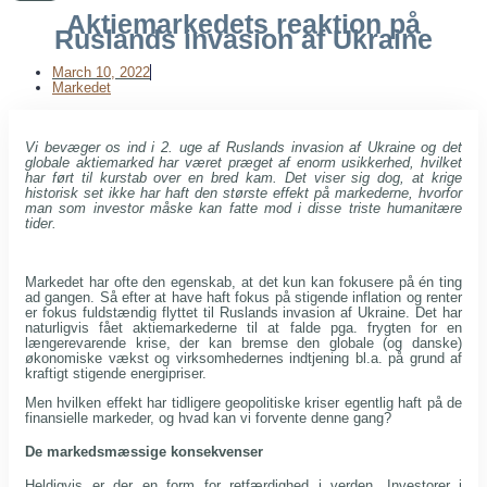
Aktiemarkedets reaktion på
Ruslands invasion af Ukraine
March 10, 2022
Markedet
Vi bevæger os ind i 2. uge af Ruslands invasion af Ukraine og det
globale aktiemarked har været præget af enorm usikkerhed, hvilket
har ført til kurstab over en bred kam. Det viser sig dog, at krige
historisk set ikke har haft den største effekt på markederne, hvorfor
man som investor måske kan fatte mod i disse triste humanitære
tider.
Markedet har ofte den egenskab, at det kun kan fokusere på én ting
ad gangen. Så efter at have haft fokus på stigende inflation og renter
er fokus fuldstændig flyttet til Ruslands invasion af Ukraine. Det har
naturligvis fået aktiemarkederne til at falde pga. frygten for en
længerevarende krise, der kan bremse den globale (og danske)
økonomiske vækst og virksomhedernes indtjening bl.a. på grund af
kraftigt stigende energipriser.
Men hvilken effekt har tidligere geopolitiske kriser egentlig haft på de
finansielle markeder, og hvad kan vi forvente denne gang?
De markedsmæssige konsekvenser
Heldigvis er der en form for retfærdighed i verden. Investorer i