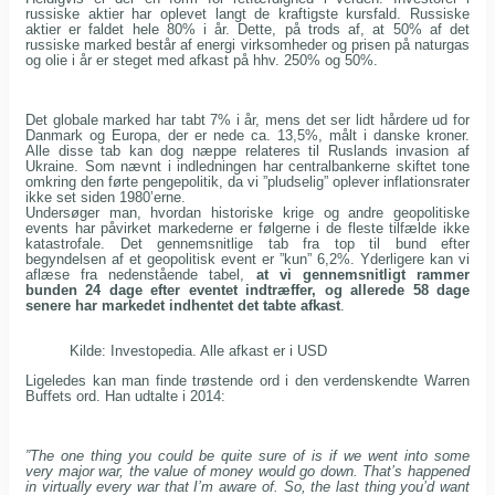
russiske aktier har oplevet langt de kraftigste kursfald. Russiske
aktier er faldet hele 80% i år. Dette, på trods af, at 50% af det
russiske marked består af energi virksomheder og prisen på naturgas
og olie i år er steget med afkast på hhv. 250% og 50%.
Det globale marked har tabt 7% i år, mens det ser lidt hårdere ud for
Danmark og Europa, der er nede ca. 13,5%, målt i danske kroner.
Alle disse tab kan dog næppe relateres til Ruslands invasion af
Ukraine. Som nævnt i indledningen har centralbankerne skiftet tone
omkring den førte pengepolitik, da vi ”pludselig” oplever inflationsrater
ikke set siden 1980’erne.
Undersøger man, hvordan historiske krige og andre geopolitiske
events har påvirket markederne er følgerne i de fleste tilfælde ikke
katastrofale. Det gennemsnitlige tab fra top til bund efter
begyndelsen af et geopolitisk event er ”kun” 6,2%. Yderligere kan vi
aflæse fra nedenstående tabel,
at vi gennemsnitligt rammer
bunden 24 dage efter eventet indtræffer, og allerede 58 dage
senere har markedet indhentet det tabte afkast
.
Kilde: Investopedia. Alle afkast er i USD
Ligeledes kan man finde trøstende ord i den verdenskendte Warren
Buffets ord. Han udtalte i 2014:
”The one thing you could be quite sure of is if we went into some
very major war, the value of money would go down. That’s happened
in virtually every war that I’m aware of. So, the last thing you’d want