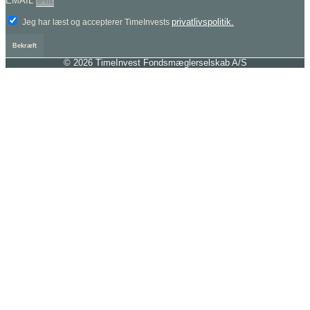
EMAIL
privatlivspolitik.
Jeg har læst og accepterer TimeInvests
Bekræft
© 2026 TimeInvest Fondsmæglerselskab A/S