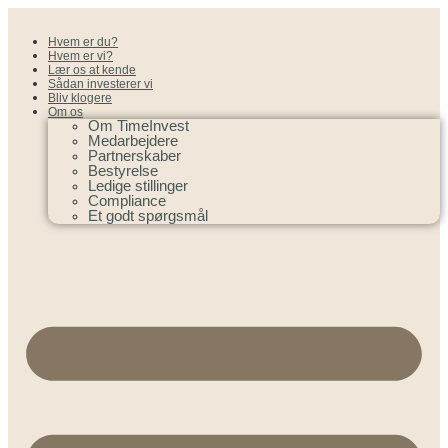
Hvem er du?
Hvem er vi?
Lær os at kende
Sådan investerer vi
Bliv klogere
Om os
Om TimeInvest
Medarbejdere
Partnerskaber
Bestyrelse
Ledige stillinger
Compliance
Et godt spørgsmål