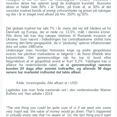
russiske aktier har oplevet langt de kraftigste kursfald. Russiske
aktier er faldet hele 80% i år. Dette, på trods af, at 50% af det
russiske marked består af energi virksomheder og prisen på naturgas
og olie i år er steget med afkast på hhv. 250% og 50%.
Det globale marked har tabt 7% i år, mens det ser lidt hårdere ud for
Danmark og Europa, der er nede ca. 13,5%, målt i danske kroner.
Alle disse tab kan dog næppe relateres til Ruslands invasion af
Ukraine. Som nævnt i indledningen har centralbankerne skiftet tone
omkring den førte pengepolitik, da vi ”pludselig” oplever inflationsrater
ikke set siden 1980’erne.
Undersøger man, hvordan historiske krige og andre geopolitiske
events har påvirket markederne er følgerne i de fleste tilfælde ikke
katastrofale. Det gennemsnitlige tab fra top til bund efter
begyndelsen af et geopolitisk event er ”kun” 6,2%. Yderligere kan vi
aflæse fra nedenstående tabel,
at vi gennemsnitligt rammer
bunden 24 dage efter eventet indtræffer, og allerede 58 dage
senere har markedet indhentet det tabte afkast
.
Kilde: Investopedia. Alle afkast er i USD
Ligeledes kan man finde trøstende ord i den verdenskendte Warren
Buffets ord. Han udtalte i 2014:
”The one thing you could be quite sure of is if we went into some
very major war, the value of money would go down. That’s happened
in virtually every war that I’m aware of. So, the last thing you’d want