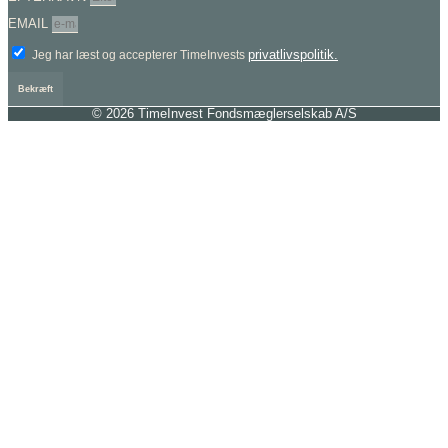
EMAIL
privatlivspolitik.
Jeg har læst og accepterer TimeInvests
Bekræft
© 2026 TimeInvest Fondsmæglerselskab A/S