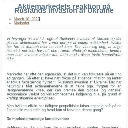
Aktiemarkedets reaktion på
Ruslands invasion af Ukraine
March 10, 2022
Markedet
Vi bevæger os ind i 2. uge af Ruslands invasion af Ukraine og det
globale aktiemarked har været præget af enorm usikkerhed, hvilket
har ført til kurstab over en bred kam. Det viser sig dog, at krige
historisk set ikke har haft den største effekt på markederne, hvorfor
man som investor måske kan fatte mod i disse triste humanitære
tider.
Markedet har ofte den egenskab, at det kun kan fokusere på én ting
ad gangen. Så efter at have haft fokus på stigende inflation og renter
er fokus fuldstændig flyttet til Ruslands invasion af Ukraine. Det har
naturligvis fået aktiemarkederne til at falde pga. frygten for en
længerevarende krise, der kan bremse den globale (og danske)
økonomiske vækst og virksomhedernes indtjening bl.a. på grund af
kraftigt stigende energipriser.
Men hvilken effekt har tidligere geopolitiske kriser egentlig haft på de
finansielle markeder, og hvad kan vi forvente denne gang?
De markedsmæssige konsekvenser
Heldigvis er der en form for retfærdighed i verden. Investorer i