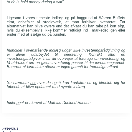
to do is hold money during a war”
Ligesom i vores seneste indlæg og på baggrund af Warren Buffets
citat, anbefaler vi stadigvæk, at man forbliver investeret. For
alternativet kan blive dyrere end det afkast du kan tabe på kort sigt,
hvis du eksempelvis ikke kommer rettidigt ind i markedet igen eller
ender med at sælge ud på bunden.
Indholdet i ovenstående indlæg udgør ikke investeringsrådgivning og
er alene udarbejdet til orientering. Kontakt altid en
investeringsrådgiver, hvis du overvejer at foretage en investering, og
få afdækket om en given investering passer til din investeringsprofil.
Bemærk at historiske afkast er ingen garanti for fremtidige afkast.
Se nærmere
her
hvor du også kan kontakte os og tilmelde dig for
løbende at blive opdateret med nyeste indlæg.
Indlægget er skrevet af Mathias Duelund Hansen
Previous