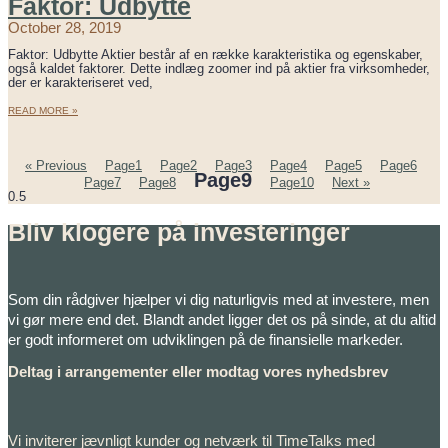
Faktor: Udbytte
October 28, 2019
Faktor: Udbytte Aktier består af en række karakteristika og egenskaber,
også kaldet faktorer. Dette indlæg zoomer ind på aktier fra virksomheder,
der er karakteriseret ved,
READ MORE »
« Previous
Page
1
Page
2
Page
3
Page
4
Page
5
Page
6
Page
9
Page
7
Page
8
Page
10
Next »
Bliv klogere på investeringer
Som din rådgiver hjælper vi dig naturligvis med at investere, men
vi gør mere end det. Blandt andet ligger det os på sinde, at du altid
er godt informeret om udviklingen på de finansielle markeder.
Deltag i arrangementer eller modtag vores nyhedsbrev
Vi inviterer jævnligt kunder og netværk til TimeTalks med