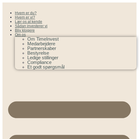
Hvem er du?
Hvem er vi?
Lær os at kende
Sådan investerer vi
Bliv klogere
Om os
Om TimeInvest
Medarbejdere
Partnerskaber
Bestyrelse
Ledige stillinger
Compliance
Et godt spørgsmål