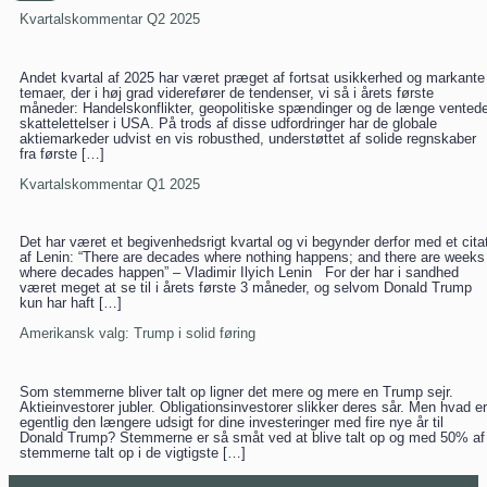
Kvartalskommentar Q2 2025
Andet kvartal af 2025 har været præget af fortsat usikkerhed og markante
temaer, der i høj grad viderefører de tendenser, vi så i årets første
måneder: Handelskonflikter, geopolitiske spændinger og de længe vented
skattelettelser i USA. På trods af disse udfordringer har de globale
aktiemarkeder udvist en vis robusthed, understøttet af solide regnskaber
fra første […]
Kvartalskommentar Q1 2025
Det har været et begivenhedsrigt kvartal og vi begynder derfor med et cita
af Lenin: “There are decades where nothing happens; and there are weeks
where decades happen” – Vladimir Ilyich Lenin For der har i sandhed
været meget at se til i årets første 3 måneder, og selvom Donald Trump
kun har haft […]
Amerikansk valg: Trump i solid føring
Som stemmerne bliver talt op ligner det mere og mere en Trump sejr.
Aktieinvestorer jubler. Obligationsinvestorer slikker deres sår. Men hvad er
egentlig den længere udsigt for dine investeringer med fire nye år til
Donald Trump? Stemmerne er så småt ved at blive talt op og med 50% af
stemmerne talt op i de vigtigste […]