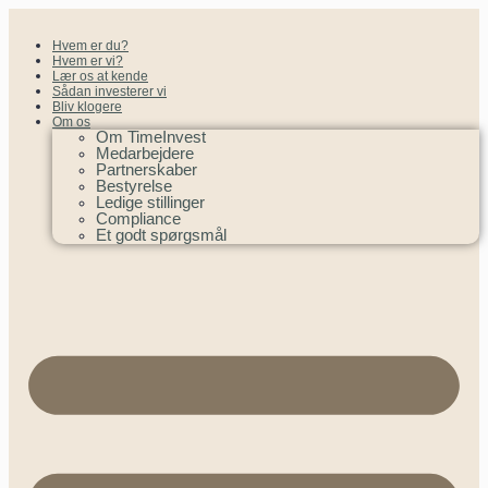
Hvem er du?
Hvem er vi?
Lær os at kende
Sådan investerer vi
Bliv klogere
Om os
Om TimeInvest
Medarbejdere
Partnerskaber
Bestyrelse
Ledige stillinger
Compliance
Et godt spørgsmål