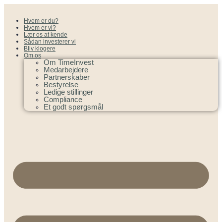
Hvem er du?
Hvem er vi?
Lær os at kende
Sådan investerer vi
Bliv klogere
Om os
Om TimeInvest
Medarbejdere
Partnerskaber
Bestyrelse
Ledige stillinger
Compliance
Et godt spørgsmål