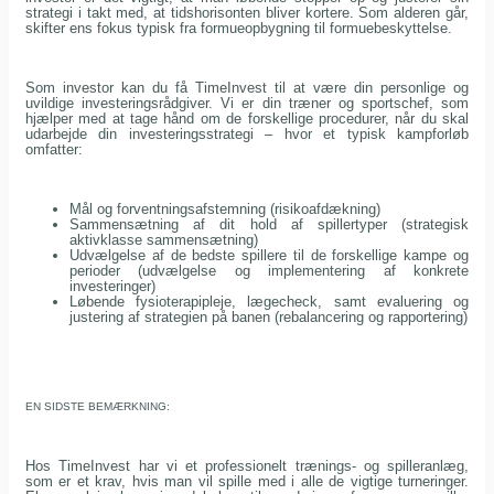
strategi i takt med, at tidshorisonten bliver kortere. Som alderen går,
skifter ens fokus typisk fra formueopbygning til formuebeskyttelse.
Som investor kan du få TimeInvest til at være din personlige og
uvildige investeringsrådgiver. Vi er din træner og sportschef, som
hjælper med at tage hånd om de forskellige procedurer, når du skal
udarbejde din investeringsstrategi – hvor et typisk kampforløb
omfatter:
Mål og forventningsafstemning (risikoafdækning)
Sammensætning af dit hold af spillertyper (strategisk
aktivklasse sammensætning)
Udvælgelse af de bedste spillere til de forskellige kampe og
perioder (udvælgelse og implementering af konkrete
investeringer)
Løbende fysioterapipleje, lægecheck, samt evaluering og
justering af strategien på banen (rebalancering og rapportering)
EN SIDSTE BEMÆRKNING:
Hos TimeInvest har vi et professionelt trænings- og spilleranlæg,
som er et krav, hvis man vil spille med i alle de vigtige turneringer.