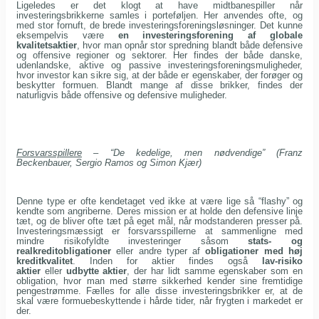
Ligeledes er det klogt at have midtbanespiller når
investeringsbrikkerne samles i porteføljen. Her anvendes ofte, og
med stor fornuft, de brede investeringsforeningsløsninger. Det kunne
eksempelvis være
en investeringsforening af globale
kvalitetsaktier
, hvor man opnår stor spredning blandt både defensive
og offensive regioner og sektorer. Her findes der både danske,
udenlandske, aktive og passive investeringsforeningsmuligheder,
hvor investor kan sikre sig, at der både er egenskaber, der forøger og
beskytter formuen. Blandt mange af disse brikker, findes der
naturligvis både offensive og defensive muligheder.
Forsvarsspillere
– “De kedelige, men nødvendige” (Franz
Beckenbauer, Sergio Ramos og Simon Kjær)
Denne type er ofte kendetaget ved ikke at være lige så “flashy” og
kendte som angriberne. Deres mission er at holde den defensive linje
tæt, og de bliver ofte tæt på eget mål, når modstanderen presser på.
Investeringsmæssigt er forsvarsspillerne at sammenligne med
mindre risikofyldte investeringer såsom
stats- og
realkreditobligationer
eller andre typer af
obligationer med høj
kreditkvalitet
. Inden for aktier findes også
lav-risiko
aktier
eller
udbytte aktier
, der har lidt samme egenskaber som en
obligation, hvor man med større sikkerhed kender sine fremtidige
pengestrømme. Fælles for alle disse investeringsbrikker er, at de
skal være formuebeskyttende i hårde tider, når frygten i markedet er
der.