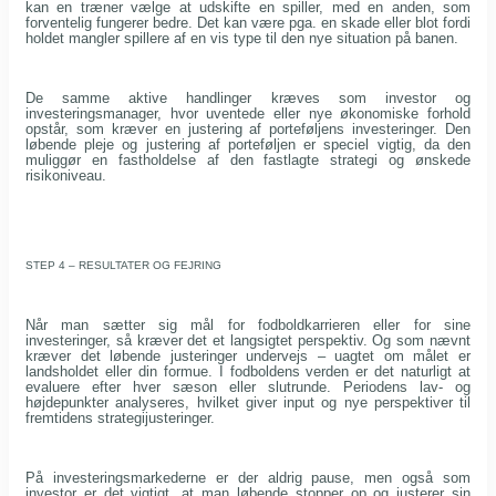
kan en træner vælge at udskifte en spiller, med en anden, som
forventelig fungerer bedre. Det kan være pga. en skade eller blot fordi
holdet mangler spillere af en vis type til den nye situation på banen.
De samme aktive handlinger kræves som investor og
investeringsmanager, hvor uventede eller nye økonomiske forhold
opstår, som kræver en justering af porteføljens investeringer. Den
løbende pleje og justering af porteføljen er speciel vigtig, da den
muliggør en fastholdelse af den fastlagte strategi og ønskede
risikoniveau.
STEP 4 – RESULTATER OG FEJRING
Når man sætter sig mål for fodboldkarrieren eller for sine
investeringer, så kræver det et langsigtet perspektiv. Og som nævnt
kræver det løbende justeringer undervejs – uagtet om målet er
landsholdet eller din formue. I fodboldens verden er det naturligt at
evaluere efter hver sæson eller slutrunde. Periodens lav- og
højdepunkter analyseres, hvilket giver input og nye perspektiver til
fremtidens strategijusteringer.
På investeringsmarkederne er der aldrig pause, men også som
investor er det vigtigt, at man løbende stopper op og justerer sin