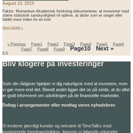
August 15, 2019
Faktor: Momentum Akademisk forskning dokumenterer, at investorer med
større statistisk sandsynlighed vil opleve, at aktier som er steget eller
faldet mest inden for en kort
READ MORE »
« Previous
Page
1
Page
2
Page
3
Page
4
Page
5
Page
6
Page
10
Next »
Page
7
Page
8
Page
9
Bliv klogere på investeringer
Som din rådgiver hjælper vi dig naturligvis med at investere, men
vi gør mere end det. Blandt andet ligger det os på sinde, at du altid
er godt informeret om udviklingen på de finansielle markeder.
Deltag i arrangementer eller modtag vores nyhedsbrev
Vi inviterer jævnligt kunder og netværk til TimeTalks med
inspirerende foredragsholdere, ligesom vi løbende udsender