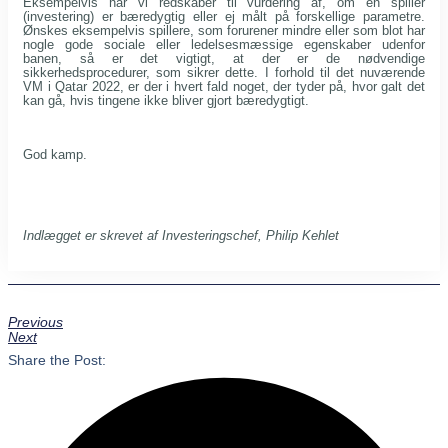
Eksempelvis har vi redskaber til vurdering af, om en spiller
(investering) er bæredygtig eller ej målt på forskellige parametre.
Ønskes eksempelvis spillere, som forurener mindre eller som blot har
nogle gode sociale eller ledelsesmæssige egenskaber udenfor
banen, så er det vigtigt, at der er de nødvendige
sikkerhedsprocedurer, som sikrer dette. I forhold til det nuværende
VM i Qatar 2022, er der i hvert fald noget, der tyder på, hvor galt det
kan gå, hvis tingene ikke bliver gjort bæredygtigt.
God kamp.
Indlægget er skrevet af Investeringschef, Philip Kehlet
Previous
Next
Share the Post: