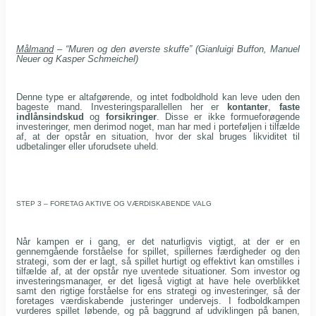
Målmand
– “Muren og den øverste skuffe” (Gianluigi Buffon, Manuel
Neuer og Kasper Schmeichel)
Denne type er altafgørende, og intet fodboldhold kan leve uden den
bageste mand. Investeringsparallellen her er
kontanter
,
faste
indlånsindskud
og
forsikringer
. Disse er ikke formueforøgende
investeringer, men derimod noget, man har med i porteføljen i tilfælde
af, at der opstår en situation, hvor der skal bruges likviditet til
udbetalinger eller uforudsete uheld.
STEP 3 – FORETAG AKTIVE OG VÆRDISKABENDE VALG
Når kampen er i gang, er det naturligvis vigtigt, at der er en
gennemgående forståelse for spillet, spillernes færdigheder og den
strategi, som der er lagt, så spillet hurtigt og effektivt kan omstilles i
tilfælde af, at der opstår nye uventede situationer. Som investor og
investeringsmanager, er det ligeså vigtigt at have hele overblikket
samt den rigtige forståelse for ens strategi og investeringer, så der
foretages værdiskabende justeringer undervejs. I fodboldkampen
vurderes spillet løbende, og på baggrund af udviklingen på banen,