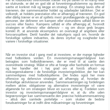
Før et fodboldhold overhovedet træder ind på banen til en kamp eller
en slutrunde, er det en god idé at forventningsafstemme og dermed
sætte et konkret mål og lægge en strategi. En strategi laves ofte af
træneren, der sammensætter holdet og udarbejder taktikken. Det er
velkendt, at holdets præstation ofte er afhængig af træneren. En god
eller dårlig træner er en af spillets mest grundlæggende og afgørende
personer, der definerer om kampen eller slutrundens udfald bliver en
succes eller fiasko. Kampens udfald er ofte afhængig af, hvorvidt
strategien er offensiv eller defensiv – og om disse greb bruges
korrekt ift. at anvende eksempelvis en overvægt af angribere eller
forsvarsspillere. Dertil handler det naturligvis også om, hvornår de
forskellige spillere indsættes, da deres styrker og svagheder kan
variere i forskellige situationer.
Når en investor skal i gang med at investere, er der mange ligheder
med fodboldens verden. En investeringsmanager/rådgiver kan
betragtes som fodboldtræneren, der er med til at sætte den
overordnede strategi. Målet er ofte at forøge eller fastholde en formue
og her handler det i høj grad om at forstå afkast- og
risikoegenskaberne i de forskellige investeringsbrikker, der her kan
sammenlignes med fodboldspillerne. Der findes også her mere
offensive og defensive strategier alt afhængig af, hvordan de
forskellige aktivklasser anvendes. Sammensætningen og fordelingen
mellem aktier, obligationer og alternative investeringer vil være
afgørende for om strategien bliver en succes eller ej. Fordelen som
investor og investeringsmanager/rådgiver er, at du ofte uden
begrænsninger kan sammensætte den præcise holdsammensætning
– altså den samlede portefølje – som skaber de bedste
forudsætninger for at indfri dine målsætninger og forventninger.