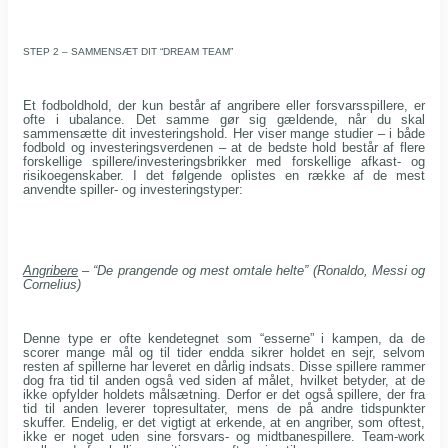
STEP 2 – SAMMENSÆT DIT “DREAM TEAM”
Et fodboldhold, der kun består af angribere eller forsvarsspillere, er
ofte i ubalance. Det samme gør sig gældende, når du skal
sammensætte dit investeringshold. Her viser mange studier – i både
fodbold og investeringsverdenen – at de bedste hold består af flere
forskellige spillere/investeringsbrikker med forskellige afkast- og
risikoegenskaber. I det følgende oplistes en række af de mest
anvendte spiller- og investeringstyper:
Angribere
– “De prangende og mest omtale helte” (Ronaldo, Messi og
Cornelius)
Denne type er ofte kendetegnet som “esserne” i kampen, da de
scorer mange mål og til tider endda sikrer holdet en sejr, selvom
resten af spillerne har leveret en dårlig indsats. Disse spillere rammer
dog fra tid til anden også ved siden af målet, hvilket betyder, at de
ikke opfylder holdets målsætning. Derfor er det også spillere, der fra
tid til anden leverer topresultater, mens de på andre tidspunkter
skuffer. Endelig, er det vigtigt at erkende, at en angriber, som oftest,
ikke er noget uden sine forsvars- og midtbanespillere. Team-work