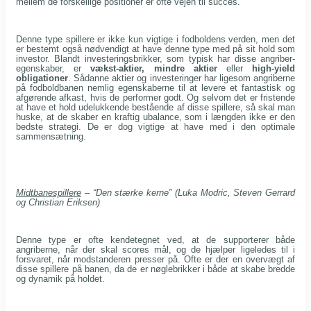
mellem de forskellige positioner er ofte vejen til succes.
Denne type spillere er ikke kun vigtige i fodboldens verden, men det
er bestemt også nødvendigt at have denne type med på sit hold som
investor. Blandt investeringsbrikker, som typisk har disse angriber-
egenskaber, er
vækst-aktier,
mindre aktier
eller
high-yield
obligationer
. Sådanne aktier og investeringer har ligesom angriberne
på fodboldbanen nemlig egenskaberne til at levere et fantastisk og
afgørende afkast, hvis de performer godt. Og selvom det er fristende
at have et hold udelukkende bestående af disse spillere, så skal man
huske, at de skaber en kraftig ubalance, som i længden ikke er den
bedste strategi. De er dog vigtige at have med i den optimale
sammensætning.
Midtbanespillere
– “Den stærke kerne” (Luka Modric, Steven Gerrard
og Christian Eriksen)
Denne type er ofte kendetegnet ved, at de supporterer både
angriberne, når der skal scores mål, og de hjælper ligeledes til i
forsvaret, når modstanderen presser på. Ofte er der en overvægt af
disse spillere på banen, da de er nøglebrikker i både at skabe bredde
og dynamik på holdet.