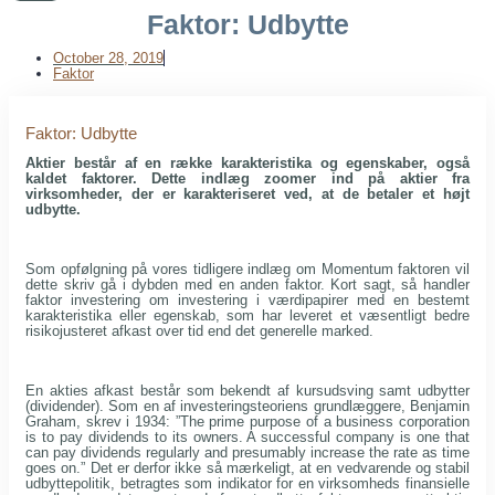
Faktor: Udbytte
October 28, 2019
Faktor
Faktor: Udbytte
Aktier består af en række karakteristika og egenskaber, også
kaldet faktorer. Dette indlæg zoomer ind på aktier fra
virksomheder, der er karakteriseret ved, at de betaler et højt
udbytte.
Som opfølgning på vores tidligere indlæg om Momentum faktoren vil
dette skriv gå i dybden med en anden faktor. Kort sagt, så handler
faktor investering om investering i værdipapirer med en bestemt
karakteristika eller egenskab, som har leveret et væsentligt bedre
risikojusteret afkast over tid end det generelle marked.
En akties afkast består som bekendt af kursudsving samt udbytter
(dividender). Som en af investeringsteoriens grundlæggere, Benjamin
Graham, skrev i 1934: ”The prime purpose of a business corporation
is to pay dividends to its owners. A successful company is one that
can pay dividends regularly and presumably increase the rate as time
goes on.” Det er derfor ikke så mærkeligt, at en vedvarende og stabil
udbyttepolitik, betragtes som indikator for en virksomheds finansielle