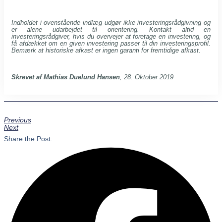
Indholdet i ovenstående indlæg udgør ikke investeringsrådgivning og
er alene udarbejdet til orientering. Kontakt altid en
investeringsrådgiver, hvis du overvejer at foretage en investering, og
få afdækket om en given investering passer til din investeringsprofil.
Bemærk at historiske afkast er ingen garanti for fremtidige afkast.
Skrevet af Mathias Duelund Hansen
, 28. Oktober 2019
Previous
Next
Share the Post: