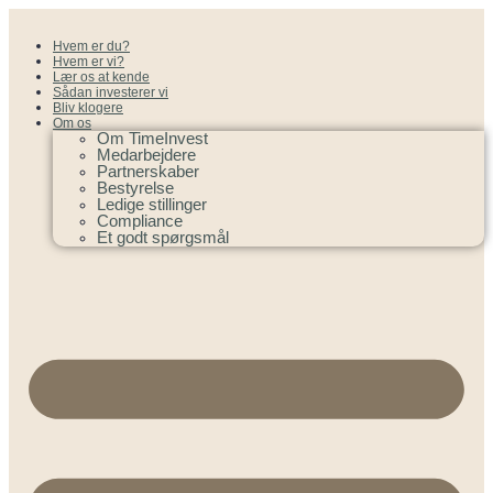
Hvem er du?
Hvem er vi?
Lær os at kende
Sådan investerer vi
Bliv klogere
Om os
Om TimeInvest
Medarbejdere
Partnerskaber
Bestyrelse
Ledige stillinger
Compliance
Et godt spørgsmål