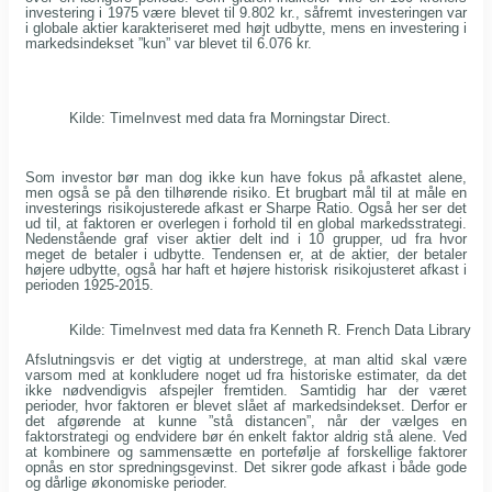
investering i 1975 være blevet til 9.802 kr., såfremt investeringen var
i globale aktier karakteriseret med højt udbytte, mens en investering i
markedsindekset ”kun” var blevet til 6.076 kr.
Kilde: TimeInvest med data fra Morningstar Direct.
Som investor bør man dog ikke kun have fokus på afkastet alene,
men også se på den tilhørende risiko. Et brugbart mål til at måle en
investerings risikojusterede afkast er Sharpe Ratio. Også her ser det
ud til, at faktoren er overlegen i forhold til en global markedsstrategi.
Nedenstående graf viser aktier delt ind i 10 grupper, ud fra hvor
meget de betaler i udbytte. Tendensen er, at de aktier, der betaler
højere udbytte, også har haft et højere historisk risikojusteret afkast i
perioden 1925-2015.
Kilde: TimeInvest med data fra Kenneth R. French Data Library
Afslutningsvis er det vigtig at understrege, at man altid skal være
varsom med at konkludere noget ud fra historiske estimater, da det
ikke nødvendigvis afspejler fremtiden. Samtidig har der været
perioder, hvor faktoren er blevet slået af markedsindekset. Derfor er
det afgørende at kunne ”stå distancen”, når der vælges en
faktorstrategi og endvidere bør én enkelt faktor aldrig stå alene. Ved
at kombinere og sammensætte en portefølje af forskellige faktorer
opnås en stor spredningsgevinst. Det sikrer gode afkast i både gode
og dårlige økonomiske perioder.