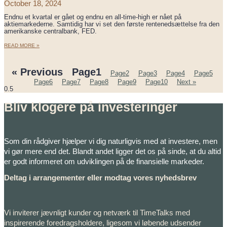
October 18, 2024
Endnu et kvartal er gået og endnu en all-time-high er nået på
aktiemarkederne. Samtidig har vi set den første rentenedsættelse fra den
amerikanske centralbank, FED.
READ MORE »
« Previous
Page
1
Page
2
Page
3
Page
4
Page
5
Page
6
Page
7
Page
8
Page
9
Page
10
Next »
Bliv klogere på investeringer
Som din rådgiver hjælper vi dig naturligvis med at investere, men
vi gør mere end det. Blandt andet ligger det os på sinde, at du altid
er godt informeret om udviklingen på de finansielle markeder.
Deltag i arrangementer eller modtag vores nyhedsbrev
Vi inviterer jævnligt kunder og netværk til TimeTalks med
inspirerende foredragsholdere, ligesom vi løbende udsender