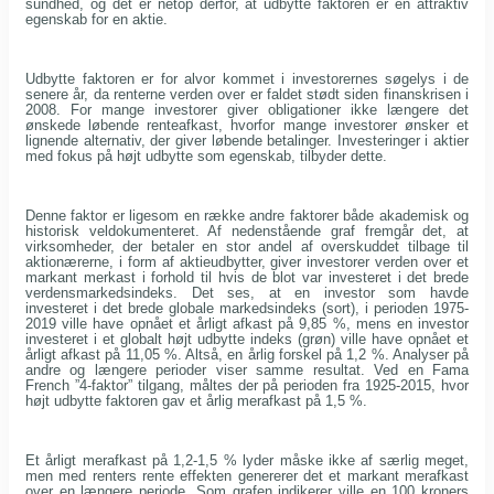
sundhed, og det er netop derfor, at udbytte faktoren er en attraktiv
egenskab for en aktie.
Udbytte faktoren er for alvor kommet i investorernes søgelys i de
senere år, da renterne verden over er faldet stødt siden finanskrisen i
2008. For mange investorer giver obligationer ikke længere det
ønskede løbende renteafkast, hvorfor mange investorer ønsker et
lignende alternativ, der giver løbende betalinger. Investeringer i aktier
med fokus på højt udbytte som egenskab, tilbyder dette.
Denne faktor er ligesom en række andre faktorer både akademisk og
historisk veldokumenteret. Af nedenstående graf fremgår det, at
virksomheder, der betaler en stor andel af overskuddet tilbage til
aktionærerne, i form af aktieudbytter, giver investorer verden over et
markant merkast i forhold til hvis de blot var investeret i det brede
verdensmarkedsindeks. Det ses, at en investor som havde
investeret i det brede globale markedsindeks (sort), i perioden 1975-
2019 ville have opnået et årligt afkast på 9,85 %, mens en investor
investeret i et globalt højt udbytte indeks (grøn) ville have opnået et
årligt afkast på 11,05 %. Altså, en årlig forskel på 1,2 %. Analyser på
andre og længere perioder viser samme resultat. Ved en Fama
French ”4-faktor” tilgang, måltes der på perioden fra 1925-2015, hvor
højt udbytte faktoren gav et årlig merafkast på 1,5 %.
Et årligt merafkast på 1,2-1,5 % lyder måske ikke af særlig meget,
men med renters rente effekten genererer det et markant merafkast
over en længere periode. Som grafen indikerer ville en 100 kroners