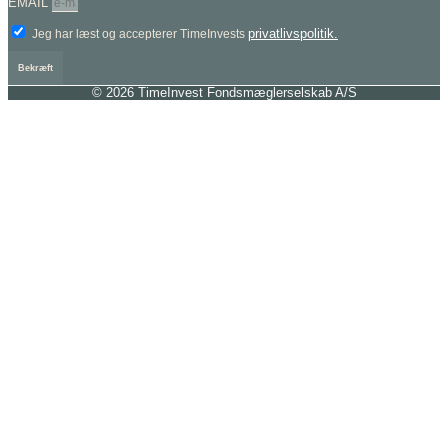
EMAIL
privatlivspolitik.
Jeg har læst og accepterer TimeInvests
Bekræft
© 2026 TimeInvest Fondsmæglerselskab A/S