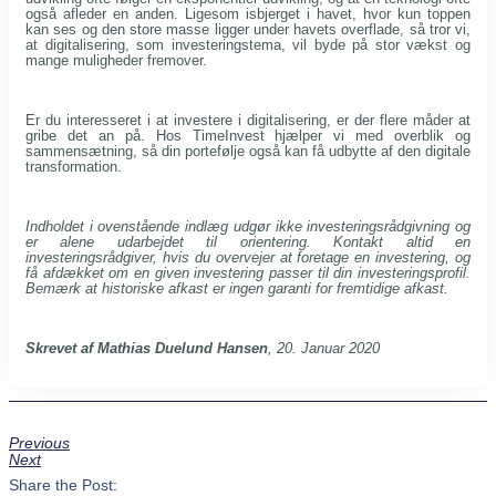
også afleder en anden. Ligesom isbjerget i havet, hvor kun toppen
kan ses og den store masse ligger under havets overflade, så tror vi,
at digitalisering, som investeringstema, vil byde på stor vækst og
mange muligheder fremover.
Er du interesseret i at investere i digitalisering, er der flere måder at
gribe det an på. Hos TimeInvest hjælper vi med overblik og
sammensætning, så din portefølje også kan få udbytte af den digitale
transformation.
Indholdet i ovenstående indlæg udgør ikke investeringsrådgivning og
er alene udarbejdet til orientering. Kontakt altid en
investeringsrådgiver, hvis du overvejer at foretage en investering, og
få afdækket om en given investering passer til din investeringsprofil.
Bemærk at historiske afkast er ingen garanti for fremtidige afkast.
Skrevet af Mathias Duelund Hansen
, 20. Januar 2020
Previous
Next
Share the Post: