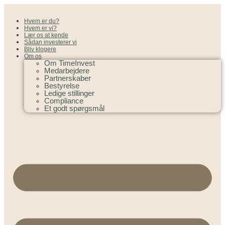
Hvem er du?
Hvem er vi?
Lær os at kende
Sådan investerer vi
Bliv klogere
Om os
Om TimeInvest
Medarbejdere
Partnerskaber
Bestyrelse
Ledige stillinger
Compliance
Et godt spørgsmål