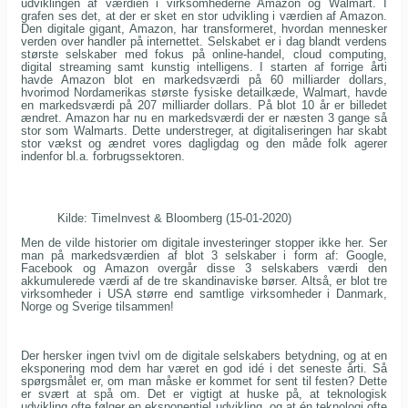
udviklingen af værdien i virksomhederne Amazon og Walmart. I
grafen ses det, at der er sket en stor udvikling i værdien af Amazon.
Den digitale gigant, Amazon, har transformeret, hvordan mennesker
verden over handler på internettet. Selskabet er i dag blandt verdens
største selskaber med fokus på online-handel, cloud computing,
digital streaming samt kunstig intelligens. I starten af forrige årti
havde Amazon blot en markedsværdi på 60 milliarder dollars,
hvorimod Nordamerikas største fysiske detailkæde, Walmart, havde
en markedsværdi på 207 milliarder dollars. På blot 10 år er billedet
ændret. Amazon har nu en markedsværdi der er næsten 3 gange så
stor som Walmarts. Dette understreger, at digitaliseringen har skabt
stor vækst og ændret vores dagligdag og den måde folk agerer
indenfor bl.a. forbrugssektoren.
Kilde: TimeInvest & Bloomberg (15-01-2020)
Men de vilde historier om digitale investeringer stopper ikke her. Ser
man på markedsværdien af blot 3 selskaber i form af: Google,
Facebook og Amazon overgår disse 3 selskabers værdi den
akkumulerede værdi af de tre skandinaviske børser. Altså, er blot tre
virksomheder i USA større end samtlige virksomheder i Danmark,
Norge og Sverige tilsammen!
Der hersker ingen tvivl om de digitale selskabers betydning, og at en
eksponering mod dem har været en god idé i det seneste årti. Så
spørgsmålet er, om man måske er kommet for sent til festen? Dette
er svært at spå om. Det er vigtigt at huske på, at teknologisk
udvikling ofte følger en eksponentiel udvikling, og at én teknologi ofte