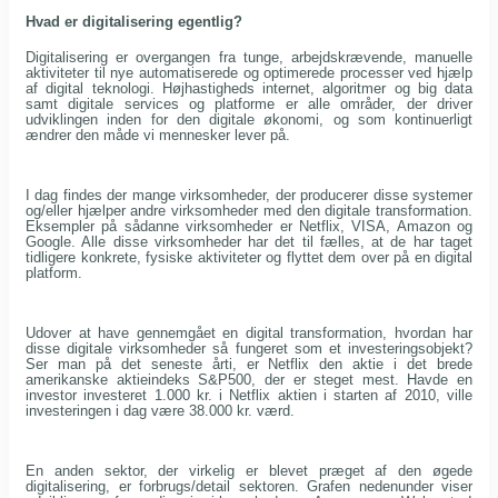
Hvad er digitalisering egentlig?
Digitalisering er overgangen fra tunge, arbejdskrævende, manuelle
aktiviteter til nye automatiserede og optimerede processer ved hjælp
af digital teknologi. Højhastigheds internet, algoritmer og big data
samt digitale services og platforme er alle områder, der driver
udviklingen inden for den digitale økonomi, og som kontinuerligt
ændrer den måde vi mennesker lever på.
I dag findes der mange virksomheder, der producerer disse systemer
og/eller hjælper andre virksomheder med den digitale transformation.
Eksempler på sådanne virksomheder er Netflix, VISA, Amazon og
Google. Alle disse virksomheder har det til fælles, at de har taget
tidligere konkrete, fysiske aktiviteter og flyttet dem over på en digital
platform.
Udover at have gennemgået en digital transformation, hvordan har
disse digitale virksomheder så fungeret som et investeringsobjekt?
Ser man på det seneste årti, er Netflix den aktie i det brede
amerikanske aktieindeks S&P500, der er steget mest. Havde en
investor investeret 1.000 kr. i Netflix aktien i starten af 2010, ville
investeringen i dag være 38.000 kr. værd.
En anden sektor, der virkelig er blevet præget af den øgede
digitalisering, er forbrugs/detail sektoren. Grafen nedenunder viser