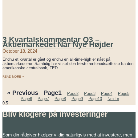
3 Kvartalskommentar Q3 –
Aktiemarkedet Når Nye Højder
October 18, 2024
Endnu et kvartal er gået og endnu en all-time-high er nået på
aktiemarkederne. Samtidig har vi set den første rentenedsættelse fra den
amerikanske centralbank, FED.
READ MORE »
« Previous
Page
1
Page
2
Page
3
Page
4
Page
5
Page
6
Page
7
Page
8
Page
9
Page
10
Next »
Bliv klogere på investeringer
Som din rådgiver hjælper vi dig naturligvis med at investere, men