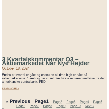
3 Kvartalskommentar Q3 –
Aktiemarkedet Når Nye Højder
October 18, 2024
Endnu et kvartal er gået og endnu en all-time-high er nået på
aktiemarkederne. Samtidig har vi set den første rentenedsættelse fra den
amerikanske centralbank, FED.
READ MORE »
« Previous
Page
1
Page
2
Page
3
Page
4
Page
5
Page
6
Page
7
Page
8
Page
9
Page
10
Next »