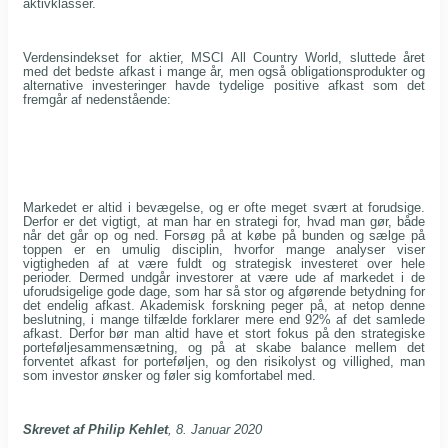
aktivklasser.
Verdensindekset for aktier, MSCI All Country World, sluttede året
med det bedste afkast i mange år, men også obligationsprodukter og
alternative investeringer havde tydelige positive afkast som det
fremgår af nedenstående:
Markedet er altid i bevægelse, og er ofte meget svært at forudsige.
Derfor er det vigtigt, at man har en strategi for, hvad man gør, både
når det går op og ned. Forsøg på at købe på bunden og sælge på
toppen er en umulig disciplin, hvorfor mange analyser viser
vigtigheden af at være fuldt og strategisk investeret over hele
perioder. Dermed undgår investorer at være ude af markedet i de
uforudsigelige gode dage, som har så stor og afgørende betydning for
det endelig afkast. Akademisk forskning peger på, at netop denne
beslutning, i mange tilfælde forklarer mere end 92% af det samlede
afkast. Derfor bør man altid have et stort fokus på den strategiske
porteføljesammensætning, og på at skabe balance mellem det
forventet afkast for porteføljen, og den risikolyst og villighed, man
som investor ønsker og føler sig komfortabel med.
Skrevet af Philip Kehlet
, 8. Januar 2020