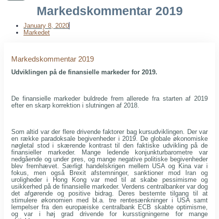
Markedskommentar 2019
January 8, 2020
Markedet
Markedskommentar 2019
Udviklingen på de finansielle markeder for 2019.
De finansielle markeder buldrede frem allerede fra starten af 2019
efter en skarp korrektion i slutningen af 2018.
Som altid var der flere drivende faktorer bag kursudviklingen. Der var
en række paradoksale begivenheder i 2019. De globale økonomiske
nøgletal stod i skærende kontrast til den faktiske udvikling på de
finansieller markeder. Mange ledende konjunkturbarometre var
nedgående og under pres, og mange negative politiske begivenheder
blev fremhævet. Særligt handelskrigen mellem USA og Kina var i
fokus, men også Brexit afstemninger, sanktioner mod Iran og
uroligheder i Hong Kong var med til at skabe pessimisme og
usikkerhed på de finansielle markeder. Verdens centralbanker var dog
det afgørende og positive bidrag. Deres bestemte tilgang til at
stimulere økonomien med bl.a. tre rentesænkninger i USA samt
lempelser fra den europæiske centralbank ECB skabte optimisme,
og var i høj grad drivende for kursstigningerne for mange