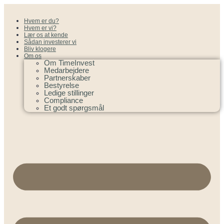
Hvem er du?
Hvem er vi?
Lær os at kende
Sådan investerer vi
Bliv klogere
Om os
Om TimeInvest
Medarbejdere
Partnerskaber
Bestyrelse
Ledige stillinger
Compliance
Et godt spørgsmål