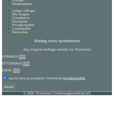
Kontakt
Medarbejdere
Ledige stillinger
Bliv klogere
Compliance
Disclaimer
Privatlivspolitik
Cookiepolitik
Bestyrelse
Modtag vores nyhedsbreve
Jeg vil gerne modtage nyheder fra TimeInvest
FORNAVN
EFTERNAVN
EMAIL
privatlivspolitik.
Jeg har læst og accepterer TimeInvests
Bekræft
© 2026 TimeInvest Fondsmæglerselskab A/S