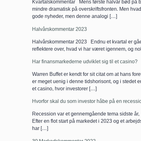
Kvartalskommentar Mens første halvår bød på båd
mindre dramatisk på overskriftsfronten. Men hvad 
gode nyheder, men denne analogi […]
Halvårskommentar 2023
Halvårskommentar 2023 Endnu et kvartal er gået på
reflektere over, hvad vi har været igennem, og n
Har finansmarkederne udviklet sig til et casino?
Warren Buffet er kendt for sit citat om at hans fo
er meget uenig i denne tidshorisont, og i stedet e
et casino, hvor investorer […]
Hvorfor skal du som investor håbe på en recessi
Recession var et gennemgående tema sidste år, h
Efter en flot start på markedet i 2023 og et arbej
har […]