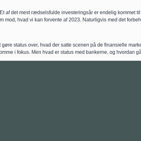
 af det mest rædselsfulde investeringsår er endelig kommet til e
rem mod, hvad vi kan forvente af 2023. Naturligvis med det forbeh
l at gøre status over, hvad der satte scenen på de finansielle mar
mme i fokus. Men hvad er status med bankerne, og hvordan går d