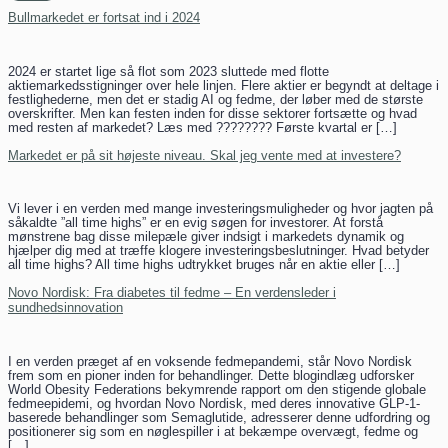
Bullmarkedet er fortsat ind i 2024
2024 er startet lige så flot som 2023 sluttede med flotte
aktiemarkedsstigninger over hele linjen. Flere aktier er begyndt at deltage i
festlighederne, men det er stadig AI og fedme, der løber med de største
overskrifter. Men kan festen inden for disse sektorer fortsætte og hvad
med resten af markedet? Læs med ???????? Første kvartal er […]
Markedet er på sit højeste niveau. Skal jeg vente med at investere?
Vi lever i en verden med mange investeringsmuligheder og hvor jagten på
såkaldte ”all time highs” er en evig søgen for investorer. At forstå
mønstrene bag disse milepæle giver indsigt i markedets dynamik og
hjælper dig med at træffe klogere investeringsbeslutninger. Hvad betyder
all time highs? All time highs udtrykket bruges når en aktie eller […]
Novo Nordisk: Fra diabetes til fedme – En verdensleder i
sundhedsinnovation
I en verden præget af en voksende fedmepandemi, står Novo Nordisk
frem som en pioner inden for behandlinger. Dette blogindlæg udforsker
World Obesity Federations bekymrende rapport om den stigende globale
fedmeepidemi, og hvordan Novo Nordisk, med deres innovative GLP-1-
baserede behandlinger som Semaglutide, adresserer denne udfordring og
positionerer sig som en nøglespiller i at bekæmpe overvægt, fedme og
[…]