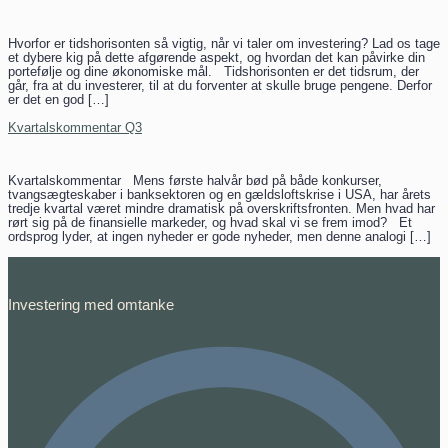
Hvorfor er tidshorisonten så vigtig, når vi taler om investering? Lad os tage
et dybere kig på dette afgørende aspekt, og hvordan det kan påvirke din
portefølje og dine økonomiske mål. Tidshorisonten er det tidsrum, der
går, fra at du investerer, til at du forventer at skulle bruge pengene. Derfor
er det en god […]
Kvartalskommentar Q3
Kvartalskommentar Mens første halvår bød på både konkurser,
tvangsægteskaber i banksektoren og en gældsloftskrise i USA, har årets
tredje kvartal været mindre dramatisk på overskriftsfronten. Men hvad har
rørt sig på de finansielle markeder, og hvad skal vi se frem imod? Et
ordsprog lyder, at ingen nyheder er gode nyheder, men denne analogi […]
Investering med omtanke