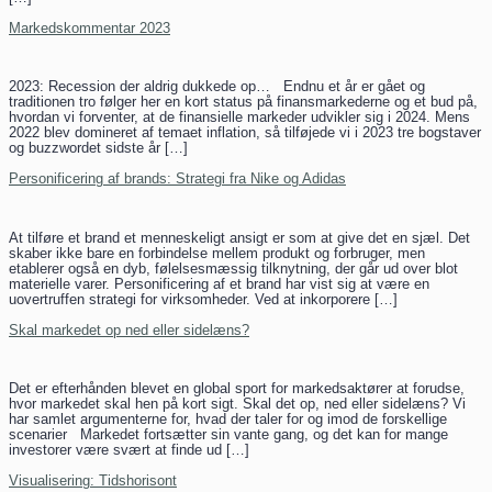
Markedskommentar 2023
2023: Recession der aldrig dukkede op… Endnu et år er gået og
traditionen tro følger her en kort status på finansmarkederne og et bud på,
hvordan vi forventer, at de finansielle markeder udvikler sig i 2024. Mens
2022 blev domineret af temaet inflation, så tilføjede vi i 2023 tre bogstaver
og buzzwordet sidste år […]
Personificering af brands: Strategi fra Nike og Adidas
At tilføre et brand et menneskeligt ansigt er som at give det en sjæl. Det
skaber ikke bare en forbindelse mellem produkt og forbruger, men
etablerer også en dyb, følelsesmæssig tilknytning, der går ud over blot
materielle varer. Personificering af et brand har vist sig at være en
uovertruffen strategi for virksomheder. Ved at inkorporere […]
Skal markedet op ned eller sidelæns?
Det er efterhånden blevet en global sport for markedsaktører at forudse,
hvor markedet skal hen på kort sigt. Skal det op, ned eller sidelæns? Vi
har samlet argumenterne for, hvad der taler for og imod de forskellige
scenarier Markedet fortsætter sin vante gang, og det kan for mange
investorer være svært at finde ud […]
Visualisering: Tidshorisont