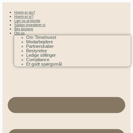
Hvem er du?
Hvem er vi?
Lær os at kende
Sådan investerer vi
Bliv klogere
Om os
Om TimeInvest
Medarbejdere
Partnerskaber
Bestyrelse
Ledige stillinger
Compliance
Et godt spørgsmål