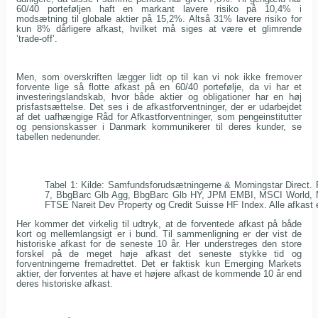
60/40 porteføljen haft en markant lavere risiko på 10,4% i
modsætning til globale aktier på 15,2%. Altså 31% lavere risiko for
kun 8% dårligere afkast, hvilket må siges at være et glimrende
’trade-off’.
Men, som overskriften lægger lidt op til kan vi nok ikke fremover
forvente lige så flotte afkast på en 60/40 portefølje, da vi har et
investeringslandskab, hvor både aktier og obligationer har en høj
prisfastsættelse. Det ses i de afkastforventninger, der er udarbejdet
af det uafhængige Råd for Afkastforventninger, som pengeinstitutter
og pensionskasser i Danmark kommunikerer til deres kunder, se
tabellen nedenunder.
Tabel 1: Kilde: Samfundsforudsætningerne & Morningstar Direct. 
7, BbgBarc Glb Agg, BbgBarc Glb HY, JPM EMBI, MSCI World, MS
FTSE Nareit Dev Property og Credit Suisse HF Index. Alle afkast 
Her kommer det virkelig til udtryk, at de forventede afkast på både
kort og mellemlangsigt er i bund. Til sammenligning er der vist de
historiske afkast for de seneste 10 år. Her understreges den store
forskel på de meget høje afkast det seneste stykke tid og
forventningerne fremadrettet. Det er faktisk kun Emerging Markets
aktier, der forventes at have et højere afkast de kommende 10 år end
deres historiske afkast.