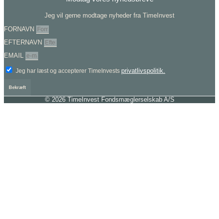
Jeg vil gerne modtage nyheder fra TimeInvest
FORNAVN
EFTERNAVN
EMAIL
privatlivspolitik.
Jeg har læst og accepterer TimeInvests
Bekræft
© 2026 TimeInvest Fondsmæglerselskab A/S