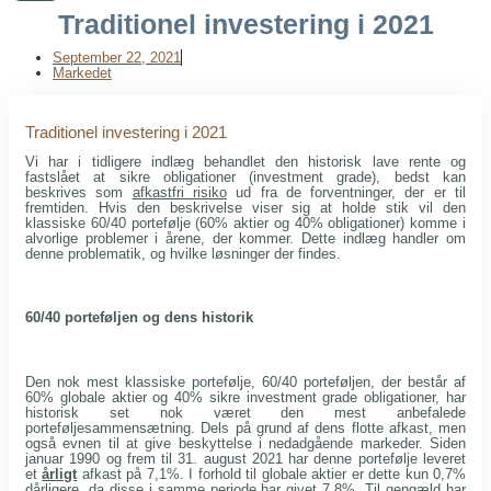
Traditionel investering i 2021
September 22, 2021
Markedet
Traditionel investering i 2021
Vi har i tidligere indlæg behandlet den historisk lave rente og
fastslået at sikre obligationer (investment grade), bedst kan
beskrives som
afkastfri risiko
ud fra de forventninger, der er til
fremtiden. Hvis den beskrivelse viser sig at holde stik vil den
klassiske 60/40 portefølje (60% aktier og 40% obligationer) komme i
alvorlige problemer i årene, der kommer. Dette indlæg handler om
denne problematik, og hvilke løsninger der findes.
60/40 porteføljen og dens historik
Den nok mest klassiske portefølje, 60/40 porteføljen, der består af
60% globale aktier og 40% sikre investment grade obligationer, har
historisk set nok været den mest anbefalede
porteføljesammensætning. Dels på grund af dens flotte afkast, men
også evnen til at give beskyttelse i nedadgående markeder. Siden
januar 1990 og frem til 31. august 2021 har denne portefølje leveret
et
årligt
afkast på 7,1%. I forhold til globale aktier er dette kun 0,7%
dårligere, da disse i samme periode har givet 7,8%. Til gengæld har