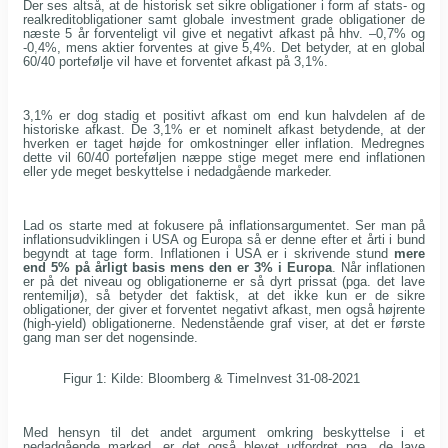
Der ses altså, at de historisk set sikre obligationer i form af stats- og
realkreditobligationer samt globale investment grade obligationer de
næste 5 år forventeligt vil give et negativt afkast på hhv. –0,7% og
-0,4%, mens aktier forventes at give 5,4%. Det betyder, at en global
60/40 portefølje vil have et forventet afkast på 3,1%.
3,1% er dog stadig et positivt afkast om end kun halvdelen af de
historiske afkast. De 3,1% er et nominelt afkast betydende, at der
hverken er taget højde for omkostninger eller inflation. Medregnes
dette vil 60/40 porteføljen næppe stige meget mere end inflationen
eller yde meget beskyttelse i nedadgående markeder.
Lad os starte med at fokusere på inflationsargumentet. Ser man på
inflationsudviklingen i USA og Europa så er denne efter et årti i bund
begyndt at tage form. Inflationen i USA er i skrivende stund
mere
end 5% på årligt basis mens den er 3% i Europa
. Når inflationen
er på det niveau og obligationerne er så dyrt prissat (pga. det lave
rentemiljø), så betyder det faktisk, at det ikke kun er de sikre
obligationer, der giver et forventet negativt afkast, men også højrente
(high-yield) obligationerne. Nedenstående graf viser, at det er første
gang man ser det nogensinde.
Figur 1: Kilde: Bloomberg & TimeInvest 31-08-2021
Med hensyn til det andet argument omkring beskyttelse i et
nedadgående marked, er det også blevet udfordret pga. de lave