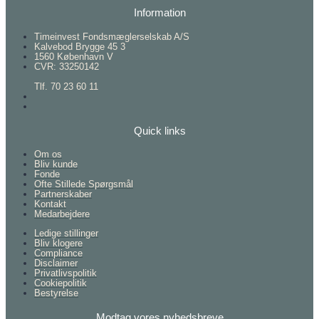
Information
Timeinvest Fondsmæglerselskab A/S
Kalvebod Brygge 45 3
1560 København V
CVR: 33250142
Tlf. 70 23 60 11
Quick links
Om os
Bliv kunde
Fonde
Ofte Stillede Spørgsmål
Partnerskaber
Kontakt
Medarbejdere
Ledige stillinger
Bliv klogere
Compliance
Disclaimer
Privatlivspolitik
Cookiepolitik
Bestyrelse
Modtag vores nyhedsbreve