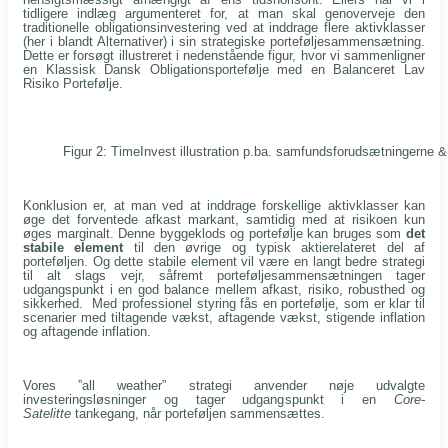
tidligere indlæg argumenteret for, at man skal genoverveje den
traditionelle obligationsinvestering ved at inddrage flere aktivklasser
(her i blandt Alternativer) i sin strategiske porteføljesammensætning.
Dette er forsøgt illustreret i nedenstående figur, hvor vi sammenligner
en Klassisk Dansk Obligationsportefølje med en Balanceret Lav
Risiko Portefølje.
Figur 2: TimeInvest illustration p.ba. samfundsforudsætningerne
Konklusion er, at man ved at inddrage forskellige aktivklasser kan
øge det forventede afkast markant, samtidig med at risikoen kun
øges marginalt. Denne byggeklods og portefølje kan bruges som
det
stabile element
til den øvrige og typisk aktierelateret del af
porteføljen. Og dette stabile element vil være en langt bedre strategi
til alt slags vejr, såfremt porteføljesammensætningen tager
udgangspunkt i en god balance mellem afkast, risiko, robusthed og
sikkerhed. Med professionel styring fås en portefølje, som er klar til
scenarier med tiltagende vækst, aftagende vækst, stigende inflation
og aftagende inflation.
Vores ”all weather” strategi anvender nøje udvalgte
investeringsløsninger og tager udgangspunkt i en
Core-
Satelitte
tankegang, når porteføljen sammensættes.