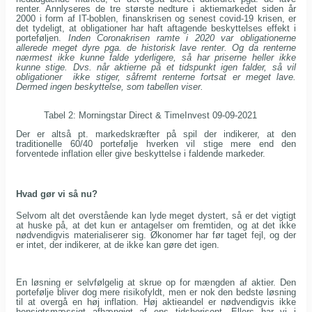
renter. Annlyseres de tre største nedture i aktiemarkedet siden år
2000 i form af IT-boblen, finanskrisen og senest covid-19 krisen, er
det tydeligt, at obligationer har haft aftagende beskyttelses effekt i
porteføljen.
Inden Coronakrisen ramte i 2020 var obligationerne
allerede meget dyre pga. de historisk lave renter. Og da renterne
nærmest ikke kunne falde yderligere, så har priserne heller ikke
kunne stige. Dvs. når aktierne på et tidspunkt igen falder, så vil
obligationer ikke stiger, såfremt renterne fortsat er meget lave.
Dermed ingen beskyttelse, som tabellen viser.
Tabel 2: Morningstar Direct & TimeInvest 09-09-2021
Der er altså pt. markedskræfter på spil der indikerer, at den
traditionelle 60/40 portefølje hverken vil stige mere end den
forventede inflation eller give beskyttelse i faldende markeder.
Hvad gør vi så nu?
Selvom alt det overstående kan lyde meget dystert, så er det vigtigt
at huske på, at det kun er antagelser om fremtiden, og at det ikke
nødvendigvis materialiserer sig. Økonomer har før taget fejl, og der
er intet, der indikerer, at de ikke kan gøre det igen.
En løsning er selvfølgelig at skrue op for mængden af aktier. Den
portefølje bliver dog mere risikofyldt, men er nok den bedste løsning
til at overgå en høj inflation. Høj aktieandel er nødvendigvis ikke
hensigtsmæssigt afhængigt af ens tidshorisont. Ellers har vi i