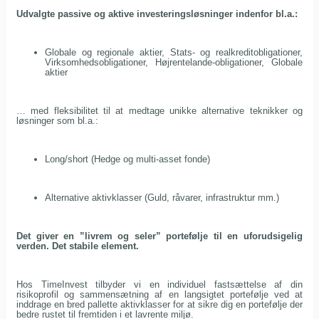
Udvalgte passive og aktive investeringsløsninger indenfor bl.a.:
Globale og regionale aktier, Stats- og realkreditobligationer,
Virksomhedsobligationer, Højrentelande-obligationer, Globale
aktier
… med fleksibilitet til at medtage unikke alternative teknikker og
løsninger som bl.a.:
Long/short (Hedge og multi-asset fonde)
Alternative aktivklasser (Guld, råvarer, infrastruktur mm.)
Det giver en ”livrem og seler” portefølje til en uforudsigelig
verden. Det stabile element.
Hos TimeInvest tilbyder vi en individuel fastsættelse af din
risikoprofil og sammensætning af en langsigtet portefølje ved at
inddrage en bred pallette aktivklasser for at sikre dig en portefølje der
bedre rustet til fremtiden i et lavrente miljø.