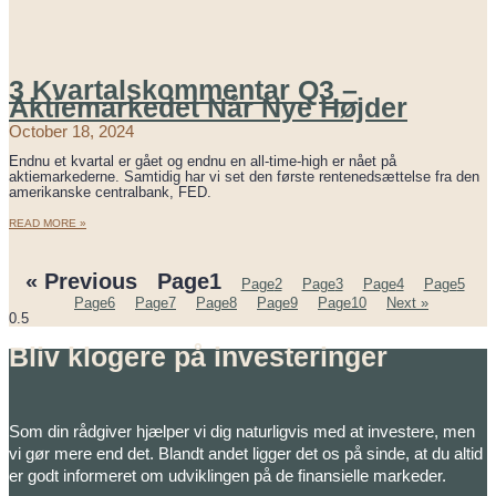
3 Kvartalskommentar Q3 –
Aktiemarkedet Når Nye Højder
October 18, 2024
Endnu et kvartal er gået og endnu en all-time-high er nået på
aktiemarkederne. Samtidig har vi set den første rentenedsættelse fra den
amerikanske centralbank, FED.
READ MORE »
« Previous
Page
1
Page
2
Page
3
Page
4
Page
5
Page
6
Page
7
Page
8
Page
9
Page
10
Next »
Bliv klogere på investeringer
Som din rådgiver hjælper vi dig naturligvis med at investere, men
vi gør mere end det. Blandt andet ligger det os på sinde, at du altid
er godt informeret om udviklingen på de finansielle markeder.