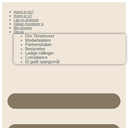
Hvem er du?
Hvem er vi?
Lær os at kende
Sådan investerer vi
Bliv klogere
Om os
Om TimeInvest
Medarbejdere
Partnerskaber
Bestyrelse
Ledige stillinger
Compliance
Et godt spørgsmål