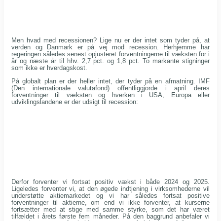
Men hvad med recessionen? Lige nu er der intet som tyder på, at
verden og Danmark er på vej mod recession. Herhjemme har
regeringen således senest opjusteret forventningerne til væksten for i
år og næste år til hhv. 2,7 pct. og 1,8 pct. To markante stigninger
som ikke er hverdagskost.
På globalt plan er der heller intet, der tyder på en afmatning. IMF
(Den internationale valutafond) offentliggjorde i april deres
forventninger til væksten og hverken i USA, Europa eller
udviklingslandene er der udsigt til recession:
Derfor forventer vi fortsat positiv vækst i både 2024 og 2025.
Ligeledes forventer vi, at den øgede indtjening i virksomhederne vil
understøtte aktiemarkedet og vi har således fortsat positive
forventninger til aktierne, om end vi ikke forventer, at kurserne
fortsætter med at stige med samme styrke, som det har været
tilfældet i årets første fem måneder. På den baggrund anbefaler vi