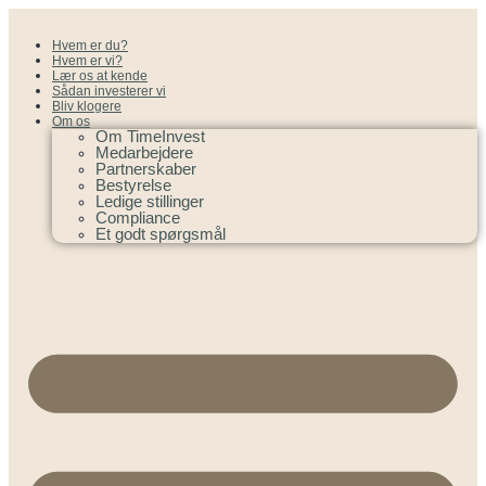
Hvem er du?
Hvem er vi?
Lær os at kende
Sådan investerer vi
Bliv klogere
Om os
Om TimeInvest
Medarbejdere
Partnerskaber
Bestyrelse
Ledige stillinger
Compliance
Et godt spørgsmål