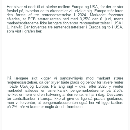
Her bliver vi nødt til at skelne mellem Europa og USA, for der er stor
forskel på, hvordan de to økonomier vil udvikle sig. Europa står foran
den første af tre rentenedsættelse i 2024. Markedet forventer
således, at ECB sætter renten ned med 0,25% den 6. juni, mens
markedsdeltagerne ikke længere forventer rentenedsættelser i USA i
1. halvår. Der forventes tre rentenedsættelser i Europa og to i USA,
som vist i grafen her:
På længere sigt kigger vi sandsynligvis mod markant større
rentenedsættelser, da der bliver både plads og behov for lavere renter
i både USA og Europa. På lang sigt – dvs. efter 2026 – venter
markedet således en amerikansk pengemarkedsrente på 2,5%,
hvilket er mere end en halvering af den rente, vi har i dag. Desværre
tør centralbanken i Europa ikke at give os lige så præcis guidance,
men vi forventer, at pengemarkedsrenten også her vil ligge tættere
på 2%, når vi kommer nogle år ud i fremtiden.