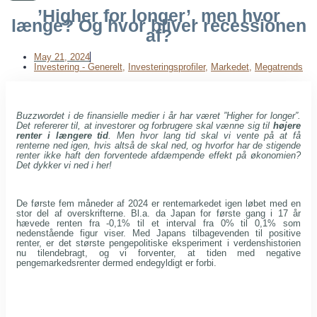
’Higher for longer’, men hvor
længe? Og hvor bliver recessionen
af?
May 21, 2024
Investering - Generelt
,
Investeringsprofiler
,
Markedet
,
Megatrends
Buzzwordet i de finansielle medier i år har været ”Higher for longer”.
Det refererer til, at investorer og forbrugere skal vænne sig til
højere
renter i længere tid
. Men hvor lang tid skal vi vente på at få
renterne ned igen, hvis altså de skal ned, og hvorfor har de stigende
renter ikke haft den forventede afdæmpende effekt på økonomien?
Det dykker vi ned i her!
De første fem måneder af 2024 er rentemarkedet igen løbet med en
stor del af overskrifterne. Bl.a. da Japan for første gang i 17 år
hævede renten fra -0,1% til et interval fra 0% til 0,1% som
nedenstående figur viser. Med Japans tilbagevenden til positive
renter, er det største pengepolitiske eksperiment i verdenshistorien
nu tilendebragt, og vi forventer, at tiden med negative
pengemarkedsrenter dermed endegyldigt er forbi.