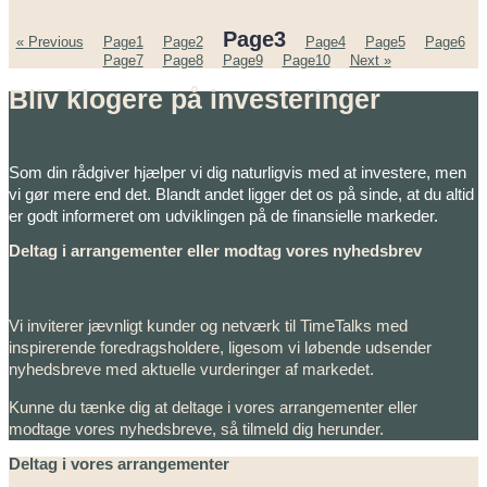
Page
3
« Previous
Page
1
Page
2
Page
4
Page
5
Page
6
Page
7
Page
8
Page
9
Page
10
Next »
Bliv klogere på investeringer
Som din rådgiver hjælper vi dig naturligvis med at investere, men
vi gør mere end det. Blandt andet ligger det os på sinde, at du altid
er godt informeret om udviklingen på de finansielle markeder.
Deltag i arrangementer eller modtag vores nyhedsbrev
Vi inviterer jævnligt kunder og netværk til TimeTalks med
inspirerende foredragsholdere, ligesom vi løbende udsender
nyhedsbreve med aktuelle vurderinger af markedet.
Kunne du tænke dig at deltage i vores arrangementer eller
modtage vores nyhedsbreve, så tilmeld dig herunder.
Deltag i vores arrangementer