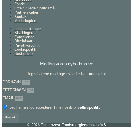
Fonde
Ofte Stillede Spørgsmål
Partnerskaber
Kontakt
Medarbejdere
Ledige stillinger
Bliv klogere
Compliance
Disclaimer
Privatlivspolitik
Cookiepolitik
Bestyrelse
Modtag vores nyhedsbreve
Jeg vil gerne modtage nyheder fra TimeInvest
FORNAVN
EFTERNAVN
EMAIL
privatlivspolitik.
Jeg har læst og accepterer TimeInvests
Bekræft
© 2026 TimeInvest Fondsmæglerselskab A/S