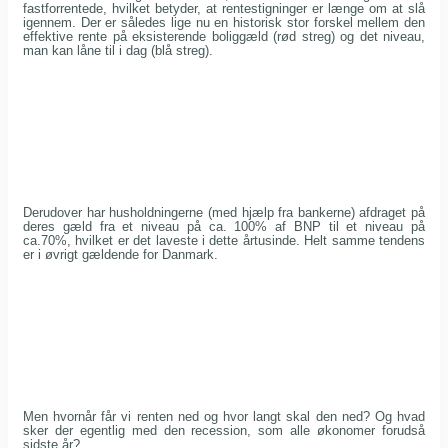
fastforrentede, hvilket betyder, at rentestigninger er længe om at slå
igennem. Der er således lige nu en historisk stor forskel mellem den
effektive rente på eksisterende boliggæld (rød streg) og det niveau,
man kan låne til i dag (blå streg).
Derudover har husholdningerne (med hjælp fra bankerne) afdraget på
deres gæld fra et niveau på ca. 100% af BNP til et niveau på
ca.70%, hvilket er det laveste i dette årtusinde. Helt samme tendens
er i øvrigt gældende for Danmark.
Men hvornår får vi renten ned og hvor langt skal den ned? Og hvad
sker der egentlig med den recession, som alle økonomer forudså
sidste år?