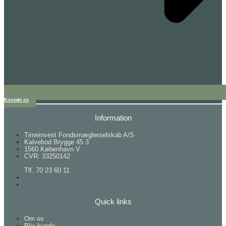
Kontakt os
Information
Timeinvest Fondsmæglerselskab A/S
Kalvebod Brygge 45 3
1560 København V
CVR: 33250142
Tlf. 70 23 60 11
Quick links
Om os
Bliv kunde