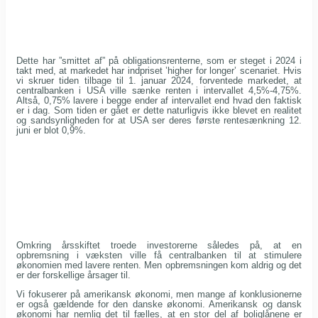
Dette har ”smittet af” på obligationsrenterne, som er steget i 2024 i
takt med, at markedet har indpriset ’higher for longer’ scenariet. Hvis
vi skruer tiden tilbage til 1. januar 2024, forventede markedet, at
centralbanken i USA ville sænke renten i intervallet 4,5%-4,75%.
Altså, 0,75% lavere i begge ender af intervallet end hvad den faktisk
er i dag. Som tiden er gået er dette naturligvis ikke blevet en realitet
og sandsynligheden for at USA ser deres første rentesænkning 12.
juni er blot 0,9%.
Omkring årsskiftet troede investorerne således på, at en
opbremsning i væksten ville få centralbanken til at stimulere
økonomien med lavere renten. Men opbremsningen kom aldrig og det
er der forskellige årsager til.
Vi fokuserer på amerikansk økonomi, men mange af konklusionerne
er også gældende for den danske økonomi. Amerikansk og dansk
økonomi har nemlig det til fælles, at en stor del af boliglånene er