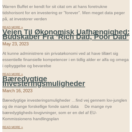
Warren Buffet er kendt for sit citat om at hans foretrukne
tidshorisont for en investering er ”forever”. Men meget data peger
på, at investorer verden
READ MORE »
Vejen Til Økonomisk Uafhængighed:
Budskaber Fra ’Rich Dad, Poor Dad’
May 23, 2023
At kunne administrere sin privatøkonomi ved at have tillært sig
essentielle finansielle kompetencer i en tidlig alder er alfa og omega
i opbyggelse og bevarelse
READ MORE »
Bæredygtige
Investeringsmuligheder
March 16, 2023
Bæredygtige investeringsmuligheder …find vej gennem lov-junglen
og de mange forskellige fonde samt data De mange nye
bæredygtigheds-lovgivninger, som er en del af EU-
Kommissionens handlingsplan
READ MORE »