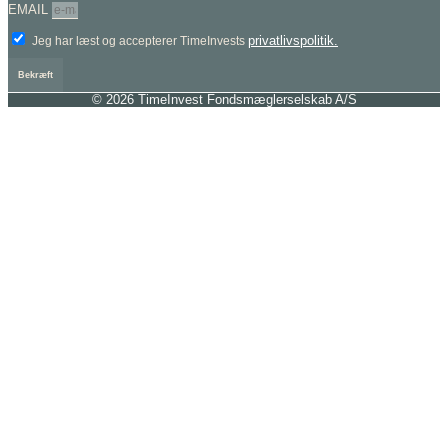
EMAIL
privatlivspolitik.
Jeg har læst og accepterer TimeInvests
Bekræft
© 2026 TimeInvest Fondsmæglerselskab A/S