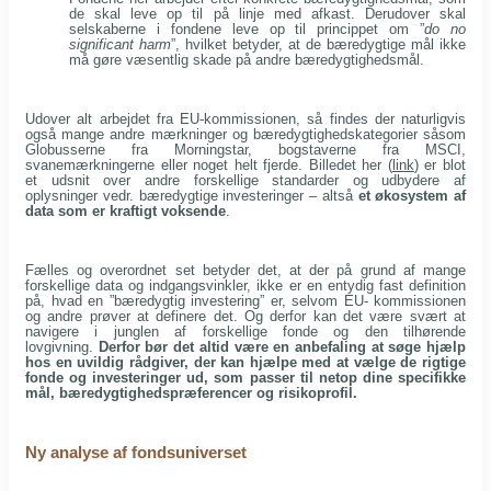
de skal leve op til på linje med afkast. Derudover skal
selskaberne i fondene leve op til princippet om ”
do no
significant harm
”, hvilket betyder, at de bæredygtige mål ikke
må gøre væsentlig skade på andre bæredygtighedsmål.
Udover alt arbejdet fra EU-kommissionen, så findes der naturligvis
også mange andre mærkninger og bæredygtighedskategorier såsom
Globusserne fra Morningstar, bogstaverne fra MSCI,
svanemærkningerne eller noget helt fjerde. Billedet her (
link
) er blot
et udsnit over andre forskellige standarder og udbydere af
oplysninger vedr. bæredygtige investeringer – altså
et økosystem af
data som er kraftigt voksende
.
Fælles og overordnet set betyder det, at der på grund af mange
forskellige data og indgangsvinkler, ikke er en entydig fast definition
på, hvad en ”bæredygtig investering” er, selvom EU- kommissionen
og andre prøver at definere det. Og derfor kan det være svært at
navigere i junglen af forskellige fonde og den tilhørende
lovgivning.
Derfor bør det altid være en anbefaling at søge hjælp
hos en uvildig rådgiver, der kan hjælpe med at vælge de rigtige
fonde og investeringer ud, som passer til netop dine specifikke
mål, bæredygtighedspræferencer og risikoprofil.
Ny analyse af fondsuniverset