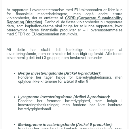
At rapportere i overensstemmelse med EU-taksonomien er ikke kun
for finansielle markedsdeltagere, men også andre større
virksomheder, der er omfattet af
CSRD (Corporate Sustainability
Reporting Directive)
.
Derfor vil de fleste virksomheder nu rapportere
data, som kapitalforvalterne skal bruge for at kunne rapportere, hvor
bæredygtige deres finansielle produkter er – i overensstemmelse
med SFDR og EU-taksonomien naturligvis.
Alt dette har skabt lidt forskellige klassificeringer af
investeringsfonde, som en investor let kan tilgå og forstå. Alle fonde
bliver nemlig delt ind i 3 grupper, som beskrevet herunder:
Øvrige investeringsfonde (Artikel 6-produkter):
Fondene her tager højde for bæredygtighedsrisici, men
opfylder
ikke
kriterierne for artikel 8 eller 9
Lysegrønne investeringsfonde (Artikel 8-produkter):
Fondene her fremmer bæredygtighed, som indgår i
investeringsbeslutninger, men fondene har ikke konkrete
bæredygtighedsmål
Mørkegrønne investeringsfonde (Artikel 9-produkter):
Fondene her arbejder efter konkrete bæredygtighedsmål, som