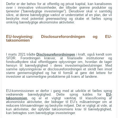
Derfor er der behov for at offentlig og privat kapital, kan kanaliseres
over i ​​innovative virksomheder, der tilbyder grønne produkter og
tjenester (”bæredygtige investeringer”). Derudover skal vi samtidig
sikre, at denne bæredygtige vækst er understøttet af en plan, der vil
beskytte mod potentiel
greenwashing
og skabe et fælles sprog
omkring bæredygtige økonomiske aktiviteter.
EU-lovgivning: Disclosureforordningen og EU-
taksonomien
I marts 2021 trådte
Disclosureforordningen
i kraft, også kendt som
SFDR. Forordningen kræver, at finansielle institutioner og
fondsudbydere skal offentliggøre oplysninger om, hvordan de tager
hensyn til bæredygtighed i deres investeringsbeslutninger. Med
samme oplysningskrav er disclosureforordningen et skridt hen imod
større gennemsigtighed og har til formål at gøre det lettere for
investorer at sammenligne produkterne på tværs af landene.
EU-kommissionen er derfor i gang med at udvikle et fælles sprog
vedrørende bæredygtighed. Dette sprog kaldes for
EU-
taksonomien
, og er et vigtigt værktøj til klassificering af
økonomiske aktiviteter, der bidrager til EU’s målsætninger om at
reducere klimaændringer og beskytte miljøet. Det er vigtigt at vide, at
kun aktiviteter, der opfylder taksonomiens krav til bæredygtighed,
kan betragtes som bæredygtige investeringer.