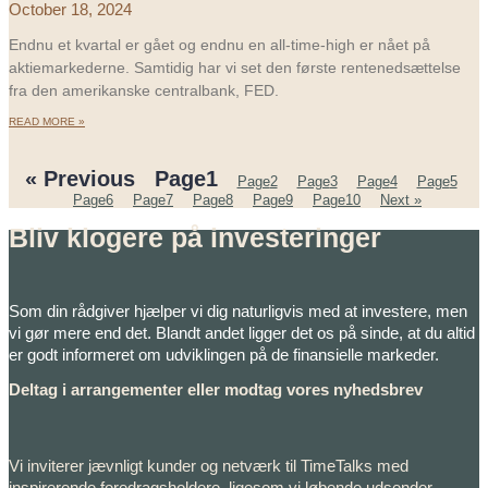
October 18, 2024
Endnu et kvartal er gået og endnu en all-time-high er nået på
aktiemarkederne. Samtidig har vi set den første rentenedsættelse
fra den amerikanske centralbank, FED.
READ MORE »
« Previous
Page
1
Page
2
Page
3
Page
4
Page
5
Page
6
Page
7
Page
8
Page
9
Page
10
Next »
Bliv klogere på investeringer
Som din rådgiver hjælper vi dig naturligvis med at investere, men
vi gør mere end det. Blandt andet ligger det os på sinde, at du altid
er godt informeret om udviklingen på de finansielle markeder.
Deltag i arrangementer eller modtag vores nyhedsbrev
Vi inviterer jævnligt kunder og netværk til TimeTalks med
inspirerende foredragsholdere, ligesom vi løbende udsender