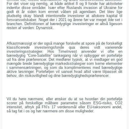
For det viser sig nemlig, at både artikel 8 og 9 fonde har aktiviteter
indenfor disse områder. Især efter Ruslands invasion af Ukraine for
godt ét år siden kom emnet våben på agendaen. Det blev lige
pludselig okay blandt intentionelle investorer at allokere kapital til
forsvarsselskaber. Noget der i 2021 og årene før var meget ilde set i
branchen. Definitionen af bæredygtige investeringer er altså ligesom
resten af verden: Dynamisk.
Afkastmæssigt er der også mange forskelle at spore på de forskelligt
klassificerede investeringsfonde qua deres vidt varierende
investeringsstrategier. Hos TimeInvest anvender vi ofte en
bæredygtig ”Core-Satellite” tankegang når vi opbygger en portefølje
ud fra dine præferencer. Det medfører typisk, at vi medtager en god
mængde brede bæredygtige markedsstrategier som kerne elementer
i sammensætningen, og som da komplimenteres med bæredygtige
aktive løsninger. Porteføljen vil uanset hvad altid være tilpasset dit
behov, din risikovillighed og dine bæredygtighedspræferencer.
Vil du høre nærmere, eller ønsker du at se hvordan din portefølje
scorer på forskellige målbare parametre såsom ESG-risiko, CO2
intensitet, aftryk på FN’s 17 verdensmål eller EU-taksonomi andel,
så tag fat i os og hør nærmere om disse muligheder.