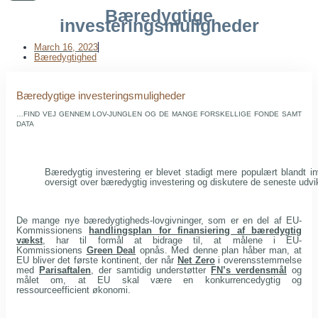
Bæredygtige
investeringsmuligheder
March 16, 2023
Bæredygtighed
Bæredygtige investeringsmuligheder
…FIND VEJ GENNEM LOV-JUNGLEN OG DE MANGE FORSKELLIGE FONDE SAMT
DATA
Bæredygtig investering er blevet stadigt mere populært blandt in
oversigt over bæredygtig investering og diskutere de seneste udvik
De mange nye bæredygtigheds-lovgivninger, som er en del af EU-
Kommissionens
handlingsplan for finansiering af bæredygtig
vækst
, har til formål at bidrage til, at målene i EU-
Kommissionens
Green Deal
opnås. Med denne plan håber man, at
EU bliver det første kontinent, der når
Net Zero
i overensstemmelse
med
Parisaftalen
, der samtidig understøtter
FN’s verdensmål
og
målet om, at EU skal være en konkurrencedygtig og
ressourceefficient økonomi.