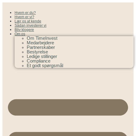
Hvem er du?
Hvem er vi?
Lær os at kende
Sådan investerer vi
Bliv klogere
Om os
Om TimeInvest
Medarbejdere
Partnerskaber
Bestyrelse
Ledige stillinger
Compliance
Et godt spørgsmål