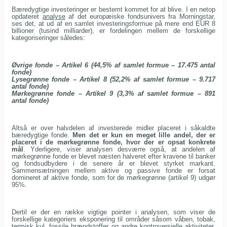
Bæredygtige investeringer er bestemt kommet for at blive. I en netop
opdateret
analyse
af det europæiske fondsunivers fra Morningstar,
ses det, at ud af en samlet investeringsformue på mere end EUR 8
billioner (tusind milliarder), er fordelingen mellem de forskellige
kategoriseringer således:
Øvrige fonde – Artikel 6 (44,5% af samlet formue – 17.475 antal
fonde)
Lysegrønne fonde – Artikel 8 (52,2% af samlet formue – 9.717
antal fonde)
Mørkegrønne fonde – Artikel 9 (3,3% af samlet formue – 891
antal fonde)
Altså er over halvdelen af investerede midler placeret i såkaldte
bæredygtige fonde.
Men det er kun en meget lille andel, der er
placeret i de mørkegrønne fonde, hvor der er opsat konkrete
mål
. Yderligere, viser analysen desværre også, at andelen af
mørkegrønne fonde er blevet næsten halveret efter kravene til banker
og fondsudbydere i de senere år er blevet styrket markant.
Sammensætningen mellem aktive og passive fonde er forsat
domineret af aktive fonde, som for de mørkegrønne (artikel 9) udgør
95%.
Dertil er der en række vigtige pointer i analysen, som viser de
forskellige kategoriers eksponering til områder såsom våben, tobak,
termisk kul, fossile brændstoffer og andre kontroversielle aktiviteter.