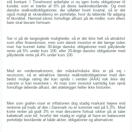
stå kontant. I TimeInvest anbefaler vi nu igen korte obligationer til
kunder, som er trætte af 0% på deres bankindestående. Og med
danske realkreditobligationer, der udløber hvert kvartal, så er det
også muligt at skræddersy en portefølje, hvor du løbende får adgang
til likviditet. Hermed sikres fornuftige afkast på de midler, som ellers
bare skal bevare formuen.
Ser vi på de langsigtede muligheder, så er det ikke helt så attraktivt
som efter finanskrisen, men som dansk investor er det længe siden
man har kunnet købe 30-årige danske obligationer med pålydende
rente på 5% under kurs 100, eller 20-årige danske obligationer med
pålydende rente på 4% under kurs 100.
Med en verdensøkonomi, der måske/måske ikke er på vej i
recession, så er attraktive danske realkreditobligationer med den
bedst mulige rating der kan opnås i verden (AAA) nok ikke det
værste vi kan investere i. At man som investor samtidig kan opnå
fornuftige løbende afkast, det ødelægger heller ikke historien.
Men som grafen viser er inflationen dog stadig markant højere end
renterne på trods af den i Danmark nu er kommet ned på 5,3%. Med
korte renter på godt 3% er man desværre fortsat sikker på at tabe
købekraft over tid, hvorfor det stadig er vigtigt at have en balanceret
portefølje bestående af både aktier, obligationer og alternativer.