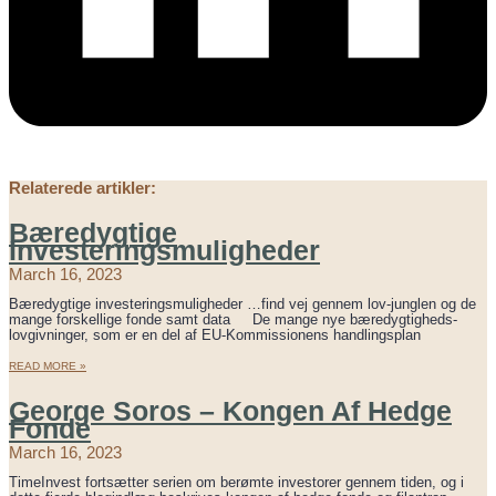
Relaterede artikler:
Bæredygtige
Investeringsmuligheder
March 16, 2023
Bæredygtige investeringsmuligheder …find vej gennem lov-junglen og de
mange forskellige fonde samt data De mange nye bæredygtigheds-
lovgivninger, som er en del af EU-Kommissionens handlingsplan
READ MORE »
George Soros – Kongen Af Hedge
Fonde
March 16, 2023
TimeInvest fortsætter serien om berømte investorer gennem tiden, og i