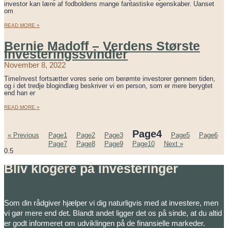
investor kan lære af fodboldens mange fantastiske egenskaber. Uanset
om
READ MORE »
Bernie Madoff – Verdens Største
Investeringssvindler
November 8, 2022
TimeInvest fortsætter vores serie om berømte investorer gennem tiden,
og i det tredje blogindlæg beskriver vi en person, som er mere berygtet
end han er
READ MORE »
Page
4
« Previous
Page
1
Page
2
Page
3
Page
5
Page
6
Page
7
Page
8
Page
9
Page
10
Next »
Bliv klogere på investeringer
Som din rådgiver hjælper vi dig naturligvis med at investere, men
vi gør mere end det. Blandt andet ligger det os på sinde, at du altid
er godt informeret om udviklingen på de finansielle markeder.