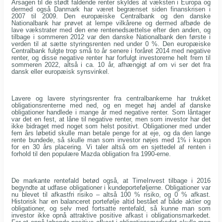
Årsagen til de stødt faldende renter skyldes at væksten i Europa og
dermed også Danmark har været begrænset siden finanskrisen i
2007 til 2009. Den europæiske Centralbank og den danske
Nationalbank har prøvet at lempe vilkårene og dermed afbøde de
lave vækstrater med den ene rentenedsættelse efter den anden, og
tilbage i sommeren 2012 var den danske Nationalbank den første i
verden til at sætte styringsrenten ned under 0 %. Den europæiske
Centralbank fulgte trop små to år senere i foråret 2014 med negative
renter, og disse negative renter har forfulgt investorerne helt frem til
sommeren 2022, altså i ca. 10 år, afhængigt af om vi ser det fra
dansk eller europæisk synsvinkel.
Lavere og lavere styringsrenter fra centralbankerne har trukket
obligationsrenterne med ned, og en meget høj andel af danske
obligationer handlede i mange år med negative renter. Som låntager
var det en fest, at låne til negative renter, men som investor har det
ikke bidraget med noget som helst positivt. Obligationer med under
fem års løbetid skulle man betale penge for at eje, og da den lange
rente bundede, så skulle man som investor nøjes med 1% i kupon
for en 30 års placering. Vi taler altså om en sjettedel af renten i
forhold til den populære Mazda obligation fra 1990-erne.
De markante rentefald betød også, at TimeInvest tilbage i 2016
begyndte at udfase obligationer i kundeporteføljerne. Obligationer var
nu blevet til afkastfri risiko – altså 100 % risiko, og 0 % afkast.
Historisk har en balanceret portefølje altid bestået af både aktier og
obligationer, og selv med fortsatte rentefald, så kunne man som
investor ikke opnå attraktive positive afkast i obligationsmarkedet.