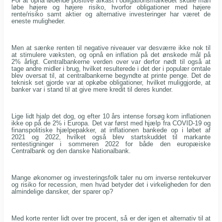
For at opnå løbende positive afkast i obligationsmarkedet skulle man
løbe højere og højere risiko, hvorfor obligationer med højere
rente/risiko samt aktier og alternative investeringer har været de
eneste muligheder.
Men at sænke renten til negative niveauer var desværre ikke nok til
at stimulere væksten, og opnå en inflation på det ønskede mål på
2% årligt. Centralbankerne verden over var derfor nødt til også at
tage andre midler i brug, hvilket resulterede i det der i populær omtale
blev oversat til, at centralbankerne begyndte at printe penge. Det de
teknisk set gjorde var at opkøbe obligationer, hvilket muliggjorde, at
banker var i stand til at give mere kredit til deres kunder.
Lige lidt hjalp det dog, og efter 10 års intense forsøg kom inflationen
ikke op på de 2% i Europa. Det var først med hjælp fra COVID-19 og
finanspolitiske hjælpepakker, at inflationen bankede op i løbet af
2021 og 2022, hvilket også blev startskuddet til markante
rentestigninger i sommeren 2022 for både den europæiske
Centralbank og den danske Nationalbank.
Mange økonomer og investeringsfolk taler nu om inverse rentekurver
og risiko for recession, men hvad betyder det i virkeligheden for den
almindelige dansker, der sparer op?
Med korte renter lidt over tre procent, så er der igen et alternativ til at