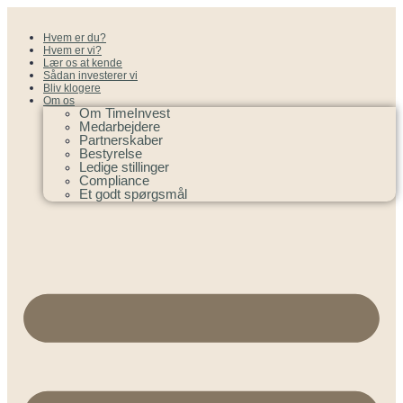
Hvem er du?
Hvem er vi?
Lær os at kende
Sådan investerer vi
Bliv klogere
Om os
Om TimeInvest
Medarbejdere
Partnerskaber
Bestyrelse
Ledige stillinger
Compliance
Et godt spørgsmål