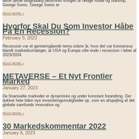
dette fjerde blogindlæg beskrives kongen af hedge fonde og filantrop,
George Soros. George Soros er
READ MORE »
Hvorfor Skal Du Som Investor Håbe
På En Recession?
February 9, 2023
Recession var et gennemgående tema sidste år, hvor det var konsensus
blandt markedsstrateger, at USA og Europa ville ende i recession i løbet af
2023/2024.
READ MORE »
METAVERSE – Et Nyt Frontier
Marked
January 27, 2023
De finansielle markeder er dynamiske og under konstant forandring. Der
dukker hele tiden nye investeringsmuligheder op, som en afspejling af det
globale samfunds innovative og
READ MORE »
30 Markedskommentar 2022
January 6, 2023