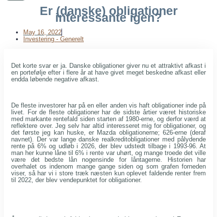
Er (danske) obligationer
interessante igen?
May 16, 2022
Investering - Generelt
Det korte svar er ja. Danske obligationer giver nu et attraktivt afkast i
en portefølje efter i flere år at have givet meget beskedne afkast eller
endda løbende negative afkast.
De fleste investorer har på en eller anden vis haft obligationer inde på
livet. For de fleste obligationer har de sidste årtier været historiske
med markante rentefald siden starten af 1980-erne, og derfor værd at
reflektere over. Jeg selv har altid interesseret mig for obligationer, og
det første jeg kan huske, er Mazda obligationerne; 626-erne (deraf
navnet). Der var lange danske realkreditobligationer med pålydende
rente på 6% og udløb i 2026, der blev udstedt tilbage i 1993-96. At
man her kunne låne til 6% i rente var uhørt, og mange troede det ville
være det bedste lån nogensinde for låntagerne. Historien har
overhalet os indenom mange gange siden og som grafen forneden
viser, så har vi i store træk næsten kun oplevet faldende renter frem
til 2022, der blev vendepunktet for obligationer.